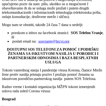
upućujemo poziv da nam pišu, ukoliko su u mogućnosti I
obaveštavamo ih da se usluga može pružati i putem drugih
telekomunikacionih i informacionih tehnologija (elektronska pošta,
onlajn konsultacije, društvene mreže i slično).
Mogu nam se obratiti, takođe 24 časa 7 dana u nedelji:
porukom u inbox na facebook stranici:
SOS Telefon Vranje
,
ili
poslati email na:
sosvranje@hrcvr.org
DOSTUPNI SOS TELEFONI ZA POMOĆ I PODRŠKU
ŽENAMA SA ISKUSTVOM NASILJA U PORODICI I
PARTNERSKIM ODNOSIMA I BAZA BESPLATNIH
USLUGA
Tokom vanrednog stanja I pandemije virusa Korona, članice Mreže
žene protiv nasilja primaju pozive I pružaju pomoć ženama sa
iskustvom porodično-partnerskog nasilja putem SOS Telefona.
Radno vreme i kontakti organizacija MŽPN tokom izmenjenih
uslova rada usled Corona virusa:
Beograd