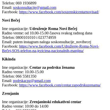
Telefon: 069 1936899
Email:
soskonsultacije@gmail.com
Facebook:
https://www.facebook.com/soszenskicentarnovisad/
Novi Bečej
Ime organizacije:
Udruženje Roma Novi Bečej
Radno vreme: od 10.00-15.00 časova svakog radnog dana
Telefon: 0800101010 i 023774959
Email: putem instagram naloga soskonsultacije_novibecej
Facebook:
https://www.facebook.com/Udruženje-Roma-Novi-
Bečej-SOS-telefon-na-jezicima-nacionalnih-manjina/
Kikinda
Ime organizacije:
Centar za podrsku ženama
Radno vreme: 10.00-15.00
Telefon: 066 5581350
Email:
podrskacpz@gmail.com
Facebook:
https://www.facebook.com/centar.zapodrskuzenama/
Zrenjanin
Ime organizacije:
Zrenjaninski edukativni centar
Radno vreme: 10:00 do 14:00