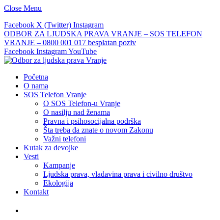
Close Menu
Facebook
X (Twitter)
Instagram
ODBOR ZA LJUDSKA PRAVA VRANJE – SOS TELEFON
VRANJE – 0800 001 017 besplatan poziv
Facebook
Instagram
YouTube
Početna
O nama
SOS Telefon Vranje
O SOS Telefon-u Vranje
O nasilju nad ženama
Pravna i psihosocijalna podrška
Šta treba da znate o novom Zakonu
Važni telefoni
Kutak za devojke
Vesti
Kampanje
Ljudska prava, vladavina prava i civilno društvo
Ekologija
Kontakt