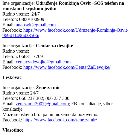
Ime organizacije:
Udruženje Romkinja Osvit –SOS telefon na
romskom I srpskom jeziku
Radno vreme: 24/7
Telefon: 0800/100909
Email:
anaosvit@gmail.com
Facebook:
https://www.facebook.com/Udruzenje-Romkinja-Osvit-
969411496433506/
Ime organizacije:
Centar za devojke
Radno vreme:
Telefon: 0668117769
Email:
centarzadevojke@gmail.com
Facebook:
https://www.facebook.com/CentarZaDevojke/
Leskovac
Ime organizacije:
Žene za mir
Radno vreme: 24/7
Telefon: 066 237 302; 066 237 300
Email:
zenezamir2007@gmail.com
; FB konsultacije, viber
konsltacije.
Moze se ostaviti broj pa mi mozemo da pozovemo.
Facebook:
https://www.facebook.com/zene.zamir/
Vlasotince