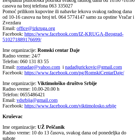
Besplatna psihološka podrška svakog radnog dana od 10:00 -16:00
casova na broj telefona 063 335027
Pomoć prilikom kupovine ili nabavke lekova svakog radnog dana
od 10-16 casova na broj tel. 064 5774147 samo za opstine Vračar i
Zvezdara
Email:
office@izkruga.org
Facebook:
https://www.facebook.com/IZ-KRUGA-Beograd-
510271889176699/
Ime organizacije:
Romski centar Daje
Radno vreme: 24/7
Telefon: 060 131 83 55
Email:
romadae@yahoo.com
i
nadadjurickovic@gmail.com
Facebook:
https://www.facebook.com/pg/RomskiCentarDaje/
Ime organizacije:
Viktimološko društvo Srbije
Radno vreme: 10.00-20.00 h
Telefon: 0655486421
Email:
vdsrbija@gmail.com
Facebook:
https://www.facebook.com/viktimolosko.srbije
Kruševac
Ime organizacije:
UŽ Peščanik
Radno vreme: 10 do 13 časova, svakog dana od ponedeljka do
subote