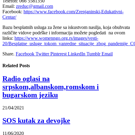
Telefon: 066 5581350
Email:
zreduc@gmail.com
Facebook:
https://www.facebook.com/Zrenjaninski-Edukativni-
Centar/
Bazu besplatnih usluga za žene sa iskustvom nasilja, koja obuhvata
različite vidove podrške i informacija možete pogledati na ovom
linku:
https://www.womenngo.org.rs/images/vesti-
20/Besplatne_usluge_tokom_vanredne_situacije_zbog_pandemije
Share.
Facebook
Twitter
Pinterest
LinkedIn
Tumblr
Email
Related
Posts
Radio oglasi na
srpskom,albanskom,romskom i
bugarskom jeziku
21/04/2021
SOS kutak za devojke
11/06/2020