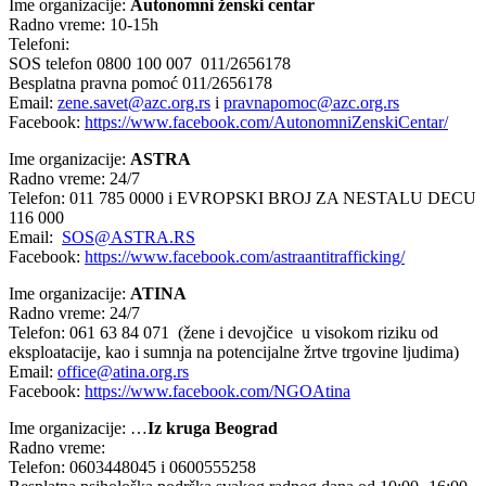
Ime organizacije:
Autonomni ženski centar
Radno vreme: 10-15h
Telefoni:
SOS telefon 0800 100 007 011/2656178
Besplatna pravna pomoć 011/2656178
Email:
zene.savet@azc.org.rs
i
pravnapomoc@azc.org.rs
Facebook:
https://www.facebook.com/AutonomniZenskiCentar/
Ime organizacije:
ASTRA
Radno vreme: 24/7
Telefon: 011 785 0000 i EVROPSKI BROJ ZA NESTALU DECU
116 000
Email:
SOS@ASTRA.RS
Facebook:
https://www.facebook.com/astraantitrafficking/
Ime organizacije:
ATINA
Radno vreme: 24/7
Telefon: 061 63 84 071 (žene i devojčice u visokom riziku od
eksploatacije, kao i sumnja na potencijalne žrtve trgovine ljudima)
Email:
office@atina.org.rs
Facebook:
https://www.facebook.com/NGOAtina
Ime organizacije: …
Iz kruga Beograd
Radno vreme:
Telefon: 0603448045 i 0600555258