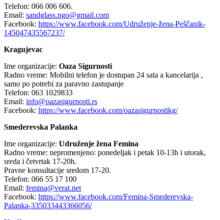
Telefon: 066 006 606.
Email:
sandglass.ngo@gmail.com
Facebook:
https://www.facebook.com/Udruženje-žena-Peščanik-
145047435567237/
Kragujevac
Ime organizacije:
Oaza Sigurnosti
Radno vreme: Mobilni telefon je dostupan 24 sata a kancelarija ,
samo po potrebi za paravno zastupanje
Telefon: 063 1029833
Email:
info@oazasigurnosti.rs
Facebook:
https://www.facebook.com/oazasigurnostikg/
Smederevska Palanka
Ime organizacije:
Udruženje žena Femina
Radno vreme: nepromenjeno: ponedeljak i petak 10-13h i utorak,
sreda i četvrtak 17-20h.
Pravne konsultacije sredom 17-20.
Telefon: 066 55 17 100
Email:
femina@verat.net
Facebook:
https://www.facebook.com/Femina-Smederevska-
Palanka-335033443366056/