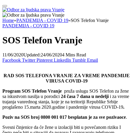
Home
»
PANDEMIJA - COVID 19
»
SOS Telefon Vranje
PANDEMIJA - COVID 19
SOS Telefon Vranje
11/06/2020
Updated:
24/06/2020
4 Mins Read
Facebook
Twitter
Pinterest
LinkedIn
Tumblr
Email
RAD SOS TELEFONA VRANJE ZA VREME PANDEMIJE
VIRUSA COVID-19
Program SOS Telefon Vranje
pruža uslugu SOS Telefon za žene
sa iskustvom nasilja u porodici
24 časa 7 dana u nedelji
i za vreme
trajanja vanrednog stanja, koje je na teritoriji Republike Srbije
proglašeno 15.marta 2020.godine i pandemije virusa COVID-19
.
Poziv na SOS broj 0800 001 017 besplatan je za sve pozivaoce
.
Svesni činjenice da će žene u izolaciji biti u povećanom riziku I
često neće biti u situaciji da pozovu I razgovaraju telefonom,