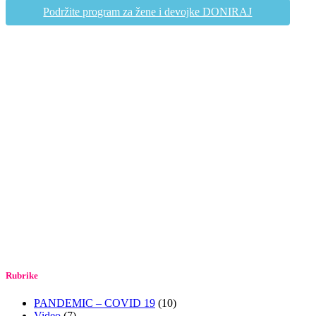
Podržite program za žene i devojke DONIRAJ
Rubrike
PANDEMIC – COVID 19
(10)
Video
(7)