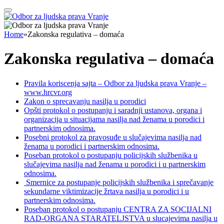
Home
»
Zakonska regulativa – domaća
Zakonska regulativa – domaća
Pravila koriscenja sajta – Odbor za ljudska prava Vranje –
www.hrcvr.org
Zakon o sprecavanju nasilja u porodici
Opšti protokol o postupanju i saradnji ustanova, organa i
organizacija u situacijama nasilja nad ženama u porodici i
partnerskim odnosima.
Posebni protokol za pravosuđe u slučajevima nasilja nad
ženama u porodici i partnerskim odnosima.
Poseban protokol o postupanju policijskih službenika u
slučajevima nasilja nad ženama u porodici i u partnerskim
odnosima.
Smernice za postupanje policijskih službenika i sprečavanje
sekundarne viktimizacije žrtava nasilja u porodici i u
partnerskim odnosima.
Poseban protokol o postupanju CENTRA ZA SOCIJALNI
RAD-ORGANA STARATELJSTVA u slucajevima nasilja u