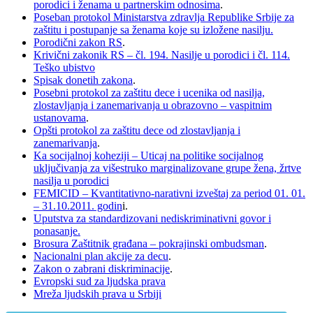
porodici i ženama u partnerskim odnosima
.
Poseban protokol Ministarstva zdravlja Republike Srbije za
zaštitu i postupanje sa ženama koje su izložene nasilju.
Porodični zakon RS
.
Krivični zakonik RS – čl. 194. Nasilje u porodici i čl. 114.
Teško ubistvo
Spisak donetih zakona
.
Posebni protokol za zaštitu dece i ucenika od nasilja,
zlostavljanja i zanemarivanja u obrazovno – vaspitnim
ustanovama
.
Opšti protokol za zaštitu dece od zlostavljanja i
zanemarivanja
.
Ka socijalnoj koheziji – Uticaj na politike socijalnog
uključivanja za višestruko marginalizovane grupe žena, žrtve
nasilja u porodici
FEMICID – Kvantitativno-narativni izveštaj za period 01. 01.
– 31.10.2011. godin
i.
Uputstva za standardizovani nediskriminativni govor i
ponasanje.
Brosura Zaštitnik građana – pokrajinski ombudsman
.
Nacionalni plan akcije za decu
.
Zakon o zabrani diskriminacije
.
Evropski sud za ljudska prava
Mreža ljudskih prava u Srbiji