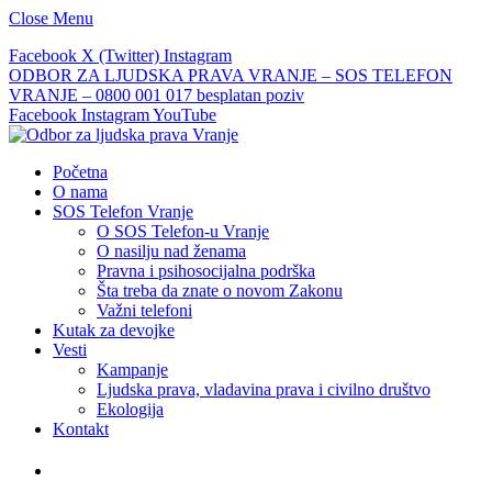
Close Menu
Facebook
X (Twitter)
Instagram
ODBOR ZA LJUDSKA PRAVA VRANJE – SOS TELEFON
VRANJE – 0800 001 017 besplatan poziv
Facebook
Instagram
YouTube
Početna
O nama
SOS Telefon Vranje
O SOS Telefon-u Vranje
O nasilju nad ženama
Pravna i psihosocijalna podrška
Šta treba da znate o novom Zakonu
Važni telefoni
Kutak za devojke
Vesti
Kampanje
Ljudska prava, vladavina prava i civilno društvo
Ekologija
Kontakt