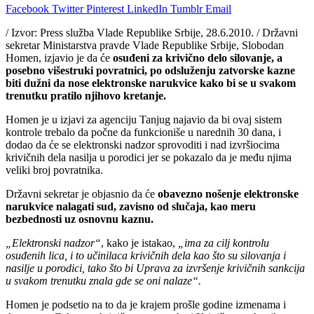
Facebook
Twitter
Pinterest
LinkedIn
Tumblr
Email
/ Izvor: Press služba Vlade Republike Srbije, 28.6.2010. / Državni
sekretar Ministarstva pravde Vlade Republike Srbije, Slobodan
Homen, izjavio je da će
osuđeni za krivično delo silovanje, a
posebno višestruki povratnici, po odsluženju zatvorske kazne
biti dužni da nose elektronske narukvice kako bi se u svakom
trenutku pratilo njihovo kretanje.
Homen je u izjavi za agenciju Tanjug najavio da bi ovaj sistem
kontrole trebalo da počne da funkcioniše u narednih 30 dana, i
dodao da će se elektronski nadzor sprovoditi i nad izvršiocima
krivičnih dela nasilja u porodici jer se pokazalo da je među njima
veliki broj povratnika.
Državni sekretar je objasnio da će
obavezno nošenje elektronske
narukvice nalagati sud, zavisno od slučaja, kao meru
bezbednosti uz osnovnu kaznu.
„Elektronski nadzor“
, kako je istakao,
„ima za cilj kontrolu
osuđenih lica, i to učinilaca krivičnih dela kao što su silovanja i
nasilje u porodici, tako što bi Uprava za izvršenje krivičnih sankcija
u svakom trenutku znala gde se oni nalaze“.
Homen je podsetio na to da je krajem prošle godine izmenama i