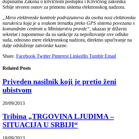
dopunama Zakona o krivičnom postupku i Krivičnog zakonika
Srbije stvoren osnov za primenu sistema elektronskog nadzora.
„Mera elektronske kontrole podrazumeva da osoba nosi elektronsku
narukvicu koja je u svakom trenutku preko GPS sistema povezana s
komandnim centrom u Ministarstvu pravde“
, ukazao je državni
sekretar i napomenuo da su sankcije za nepoštovanje ove odluke
suda, odnosno mere elektronskog nadzora, direktno upućivanje na
dalje odsluženje zatvorske kazne.
Share.
Facebook
Twitter
Pinterest
LinkedIn
Tumblr
Email
Related
Posts
Priveden nasilnik koji je pretio ženi
ubistvom
20/09/2013
Tribina „TRGOVINA LJUDIMA –
SITUACIJA U SRBIJI“
18/09/2013