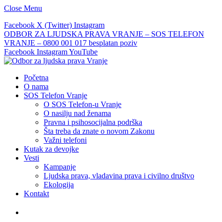
Close Menu
Facebook
X (Twitter)
Instagram
ODBOR ZA LJUDSKA PRAVA VRANJE – SOS TELEFON
VRANJE – 0800 001 017 besplatan poziv
Facebook
Instagram
YouTube
Početna
O nama
SOS Telefon Vranje
O SOS Telefon-u Vranje
O nasilju nad ženama
Pravna i psihosocijalna podrška
Šta treba da znate o novom Zakonu
Važni telefoni
Kutak za devojke
Vesti
Kampanje
Ljudska prava, vladavina prava i civilno društvo
Ekologija
Kontakt