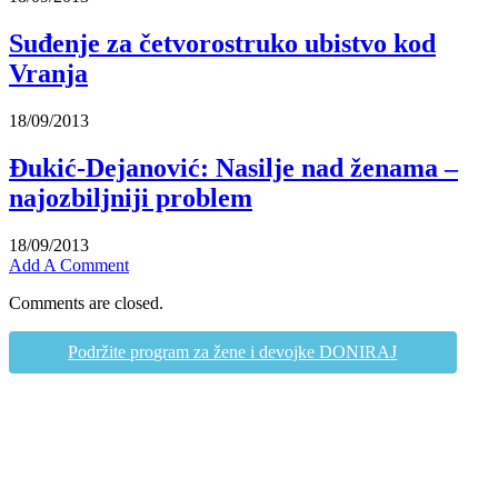
Suđenje za četvorostruko ubistvo kod
Vranja
18/09/2013
Đukić-Dejanović: Nasilje nad ženama –
najozbiljniji problem
18/09/2013
Add A Comment
Comments are closed.
Podržite program za žene i devojke DONIRAJ