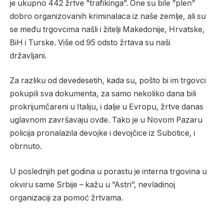
je ukupno 442 žrtve ”trafikinga”. One su bile ”plen”
dobro organizovanih kriminalaca iz naše zemlje, ali su
se među trgovcima našli i žitelji Makedonije, Hrvatske,
BiH i Turske. Više od 95 odsto žrtava su naši
državljani.
Za razliku od devedesetih, kada su, pošto bi im trgovci
pokupili sva dokumenta, za samo nekoliko dana bili
prokrijumčareni u Italiju, i dalje u Evropu, žrtve danas
uglavnom završavaju ovde. Tako je u Novom Pazaru
policija pronalazila devojke i devojčice iz Subotice, i
obrnuto.
U poslednjih pet godina u porastu je interna trgovina u
okviru same Srbije – kažu u ”Astri”, nevladinoj
organizaciji za pomoć žrtvama.