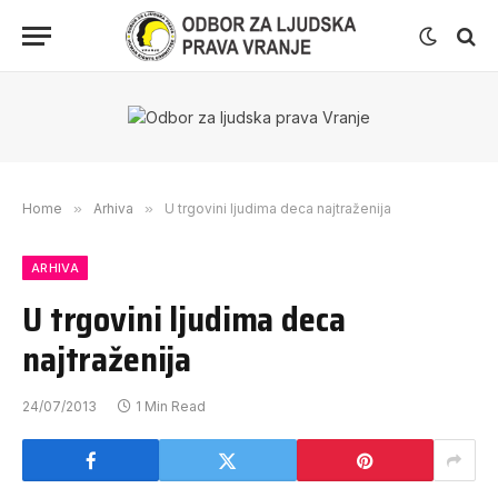
Home
»
Arhiva
»
U trgovini ljudima deca najtraženija
ARHIVA
U trgovini ljudima deca
najtraženija
24/07/2013
1 Min Read