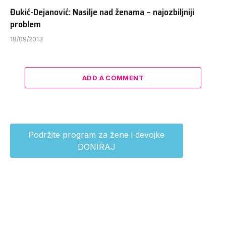
Đukić-Dejanović: Nasilje nad ženama – najozbiljniji
problem
18/09/2013
ADD A COMMENT
Podržite program za žene i devojke
DONIRAJ