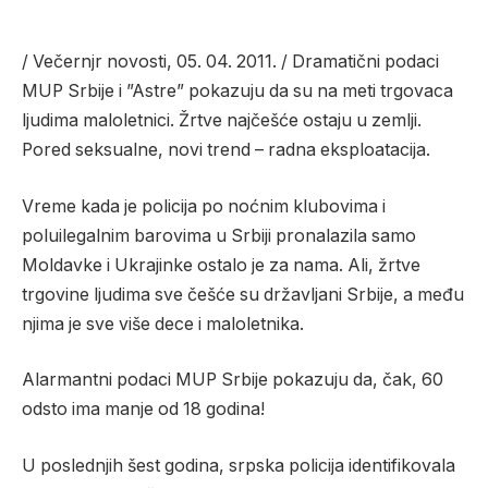
/ Večernjr novosti, 05. 04. 2011. / Dramatični podaci
MUP Srbije i ”Astre” pokazuju da su na meti trgovaca
ljudima maloletnici. Žrtve najčešće ostaju u zemlji.
Pored seksualne, novi trend – radna eksploatacija.
Vreme kada je policija po noćnim klubovima i
poluilegalnim barovima u Srbiji pronalazila samo
Moldavke i Ukrajinke ostalo je za nama. Ali, žrtve
trgovine ljudima sve češće su državljani Srbije, a među
njima je sve više dece i maloletnika.
Alarmantni podaci MUP Srbije pokazuju da, čak, 60
odsto ima manje od 18 godina!
U poslednjih šest godina, srpska policija identifikovala