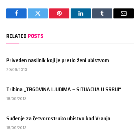
Facebook
Twitter
Pinterest
LinkedIn
Tumblr
Email
RELATED
POSTS
Priveden nasilnik koji je pretio ženi ubistvom
20/09/2013
Tribina „TRGOVINA LJUDIMA – SITUACIJA U SRBIJI“
18/09/2013
Suđenje za četvorostruko ubistvo kod Vranja
18/09/2013