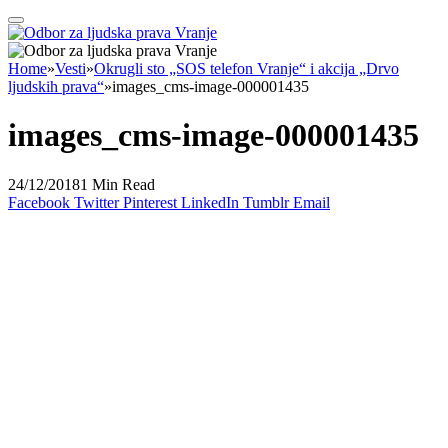
Home
»
Vesti
»
Okrugli sto „SOS telefon Vranje“ i akcija „Drvo
ljudskih prava“
»
images_cms-image-000001435
images_cms-image-000001435
24/12/2018
1 Min Read
Facebook
Twitter
Pinterest
LinkedIn
Tumblr
Email