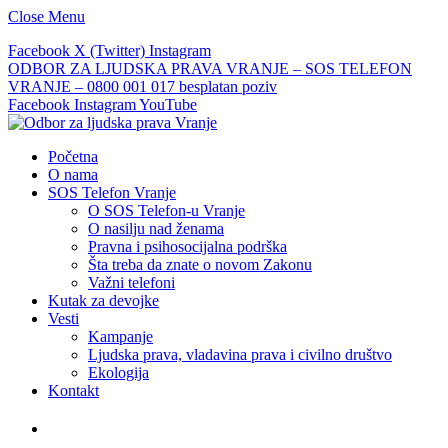
Close Menu
Facebook
X (Twitter)
Instagram
ODBOR ZA LJUDSKA PRAVA VRANJE – SOS TELEFON
VRANJE – 0800 001 017 besplatan poziv
Facebook
Instagram
YouTube
Početna
O nama
SOS Telefon Vranje
O SOS Telefon-u Vranje
O nasilju nad ženama
Pravna i psihosocijalna podrška
Šta treba da znate o novom Zakonu
Važni telefoni
Kutak za devojke
Vesti
Kampanje
Ljudska prava, vladavina prava i civilno društvo
Ekologija
Kontakt