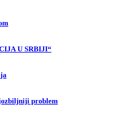
vom
IJA U SRBIJI“
ja
ozbiljniji problem