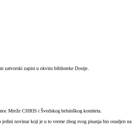
atvorski zapisi u okviru biblioteke Dosije.
 pomoc Mreže CHRIS i Švedskog helsinškog komiteta.
jedini novinar koji je u to vreme zbog svog pisanja bio osudjen na