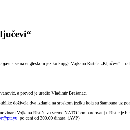
ljučevi“
 se na engleskom jeziku knjiga Vojkana Ristića „Ključevi“ – ratni z
vanović, a prevod je uradio Vladimir Brašanac.
e publike doživela dva izdanja na srpskom jeziku koja su štampana uz
u novinara Vojkana Ristića za vreme NATO bombardovanja. Ristic je bio 
vr@ptt.yu
, po ceni od 300,00 dinara. (AVP)