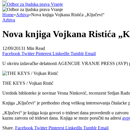
Home
»
Arhiva
»
Nova knjiga Vojkana Ristića „Ključevi“
Arhiva
Nova knjiga Vojkana Ristića „K
12/09/2013
1 Min Read
Facebook
Twitter
Pinterest
LinkedIn
Tumblr
Email
U okviru izdavačke delatnosti AGENCIJE VRANJE PRESS (AVP) pojavila
THE KEYS / Vojkan Ristić
Urednik biblioteke je novinar Vesna Ninković, recenzent Srdjan Rado
Knjiga „Ključevi“ je prethodno zbog velikog interesovanja čitalack
„Ključevi“ je knjiga koja govori o trideset dana provedenih u zatvor
kaznu zatvora od trideset dana. Knjiga se moze poručiti na adresi
avp
Share.
Facebook
Twitter
Pinterest
LinkedIn
Tumblr
Email