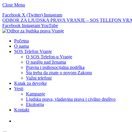
Close Menu
Facebook
X (Twitter)
Instagram
ODBOR ZA LJUDSKA PRAVA VRANJE – SOS TELEFON VRANJE –
Facebook
Instagram
YouTube
Početna
O nama
SOS Telefon Vranje
O SOS Telefon-u Vranje
O nasilju nad ženama
Pravna i psihosocijalna podrška
Šta treba da znate o novom Zakonu
Važni telefoni
Kutak za devojke
Vesti
Kampanje
Ljudska prava, vladavina prava i civilno društvo
Ekologija
Kontakt