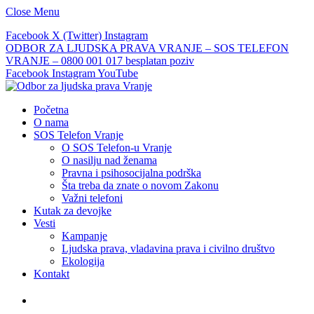
Close Menu
Facebook
X (Twitter)
Instagram
ODBOR ZA LJUDSKA PRAVA VRANJE – SOS TELEFON
VRANJE – 0800 001 017 besplatan poziv
Facebook
Instagram
YouTube
Početna
O nama
SOS Telefon Vranje
O SOS Telefon-u Vranje
O nasilju nad ženama
Pravna i psihosocijalna podrška
Šta treba da znate o novom Zakonu
Važni telefoni
Kutak za devojke
Vesti
Kampanje
Ljudska prava, vladavina prava i civilno društvo
Ekologija
Kontakt