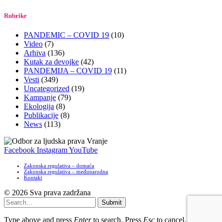
Rubrike
PANDEMIC – COVID 19
(10)
Video
(7)
Arhiva
(136)
Kutak za devojke
(42)
PANDEMIJA – COVID 19
(11)
Vesti
(349)
Uncategorized
(19)
Kampanje
(79)
Ekologija
(8)
Publikacije
(8)
News
(113)
Facebook
Instagram
YouTube
Zakonska regulativa – domaća
Zakonska regulativa – međunarodna
Kontakt
© 2026 Sva prava zadržana
Submit
Type above and press
Enter
to search. Press
Esc
to cancel.