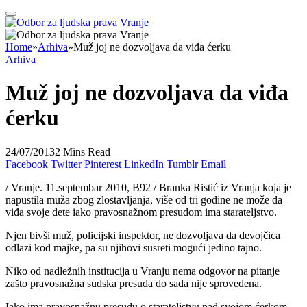
Home
»
Arhiva
»
Muž joj ne dozvoljava da viđa ćerku
Arhiva
Muž joj ne dozvoljava da viđa
ćerku
24/07/2013
2 Mins Read
Facebook
Twitter
Pinterest
LinkedIn
Tumblr
Email
/ Vranje. 11.septembar 2010, B92 / Branka Ristić iz Vranja koja je
napustila muža zbog zlostavljanja, više od tri godine ne može da
viđa svoje dete iako pravosnažnom presudom ima starateljstvo.
Njen bivši muž, policijski inspektor, ne dozvoljava da devojčica
odlazi kod majke, pa su njihovi susreti mogući jedino tajno.
Niko od nadležnih institucija u Vranju nema odgovor na pitanje
zašto pravosnažna sudska presuda do sada nije sprovedena.
Iako ima pravosnažnu presudu o starateljstvu nad svojom ćerkom,