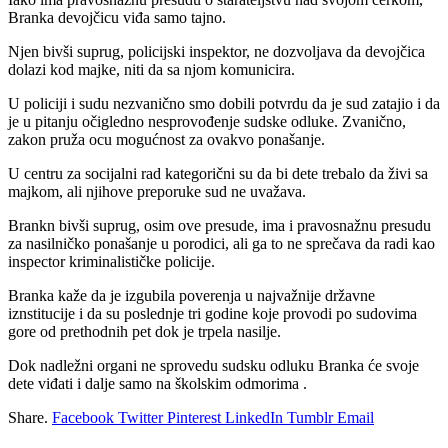
Branka devojčicu viđa samo tajno.
Njen bivši suprug, policijski inspektor, ne dozvoljava da devojčica
dolazi kod majke, niti da sa njom komunicira.
U policiji i sudu nezvanično smo dobili potvrdu da je sud zatajio i da
je u pitanju očigledno nesprovođenje sudske odluke. Zvanično,
zakon pruža ocu mogućnost za ovakvo ponašanje.
U centru za socijalni rad kategorični su da bi dete trebalo da živi sa
majkom, ali njihove preporuke sud ne uvažava.
Brankn bivši suprug, osim ove presude, ima i pravosnažnu presudu
za nasilničko ponašanje u porodici, ali ga to ne sprečava da radi kao
inspector kriminalističke policije.
Branka kaže da je izgubila poverenja u najvažnije državne
iznstitucije i da su poslednje tri godine koje provodi po sudovima
gore od prethodnih pet dok je trpela nasilje.
Dok nadležni organi ne sprovedu sudsku odluku Branka će svoje
dete viđati i dalje samo na školskim odmorima .
Share.
Facebook
Twitter
Pinterest
LinkedIn
Tumblr
Email