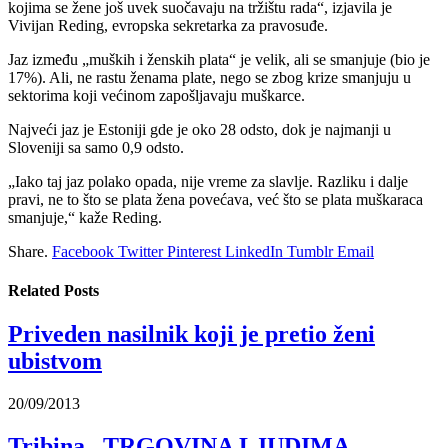
kojima se žene još uvek suočavaju na tržištu rada“, izjavila je
Vivijan Reding, evropska sekretarka za pravosuđe.
Jaz između „muških i ženskih plata“ je velik, ali se smanjuje (bio je
17%). Ali, ne rastu ženama plate, nego se zbog krize smanjuju u
sektorima koji većinom zapošljavaju muškarce.
Najveći jaz je Estoniji gde je oko 28 odsto, dok je najmanji u
Sloveniji sa samo 0,9 odsto.
„Iako taj jaz polako opada, nije vreme za slavlje. Razliku i dalje
pravi, ne to što se plata žena povećava, već što se plata muškaraca
smanjuje,“ kaže Reding.
Share.
Facebook
Twitter
Pinterest
LinkedIn
Tumblr
Email
Related
Posts
Priveden nasilnik koji je pretio ženi
ubistvom
20/09/2013
Tribina „TRGOVINA LJUDIMA –