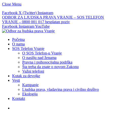
Close Menu
Facebook
X (Twitter)
Instagram
ODBOR ZA LJUDSKA PRAVA VRANJE – SOS TELEFON
VRANJE – 0800 001 017 besplatan poziv
Facebook
Instagram
YouTube
Početna
O nama
SOS Telefon Vranje
O SOS Telefon-u Vranje
O nasilju nad ženama
Pravna i psihosocijalna podrška
Šta treba da znate o novom Zakonu
Važni telefoni
Kutak za devojke
Vesti
Kampanje
Ljudska prava, vladavina prava i civilno društvo
Ekologija
Kontakt