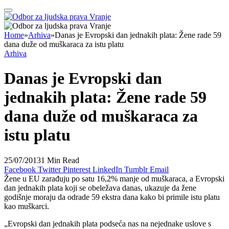
Home
»
Arhiva
»
Danas je Evropski dan jednakih plata: Žene rade 59
dana duže od muškaraca za istu platu
Arhiva
Danas je Evropski dan
jednakih plata: Žene rade 59
dana duže od muškaraca za
istu platu
25/07/2013
1 Min Read
Facebook
Twitter
Pinterest
LinkedIn
Tumblr
Email
Žene u EU zarađuju po satu 16,2% manje od muškaraca, a Evropski
dan jednakih plata koji se obeležava danas, ukazuje da žene
godišnje moraju da odrade 59 ekstra dana kako bi primile istu platu
kao muškarci.
„Evropski dan jednakih plata podseća nas na nejednake uslove s