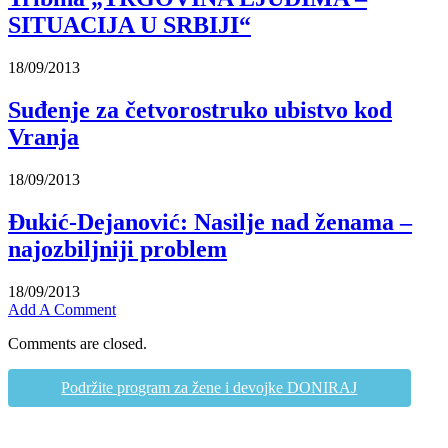
SITUACIJA U SRBIJI“
18/09/2013
Suđenje za četvorostruko ubistvo kod
Vranja
18/09/2013
Đukić-Dejanović: Nasilje nad ženama –
najozbiljniji problem
18/09/2013
Add A Comment
Comments are closed.
Podržite program za žene i devojke DONIRAJ