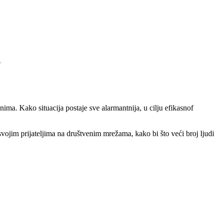
A
ima. Kako situacija postaje sve alarmantnija, u cilju efikasnof
a svojim prijateljima na društvenim mrežama, kako bi što veći broj ljudi