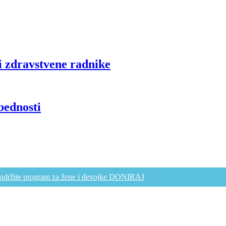
i zdravstvene radnike
bednosti
održite program za žene i devojke DONIRAJ