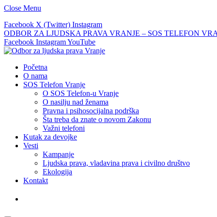
Close Menu
Facebook
X (Twitter)
Instagram
ODBOR ZA LJUDSKA PRAVA VRANJE – SOS TELEFON VRANJE –
Facebook
Instagram
YouTube
Početna
O nama
SOS Telefon Vranje
O SOS Telefon-u Vranje
O nasilju nad ženama
Pravna i psihosocijalna podrška
Šta treba da znate o novom Zakonu
Važni telefoni
Kutak za devojke
Vesti
Kampanje
Ljudska prava, vladavina prava i civilno društvo
Ekologija
Kontakt