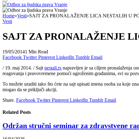
Home
»
Vesti
»
SAJT ZA PRONALAŽENJE LICA NESTALIH U 
Vesti
SAJT ZA PRONALAŽENJE L
19/05/2014
1 Min Read
Facebook
Twitter
Pinterest
LinkedIn
Tumblr
Email
/ 19. maj 2014. / Sajt
nestali.rs
napravljen je sa ciljem pronalaženja oso
reagovanja i pravovremene pomoći ugroženim građanima, svi su pozvani 
To možete uraditi tako što ćete na sajt upisati imena osoba za koje znat
mogao da se priključi akciji.
Share.
Facebook
Twitter
Pinterest
LinkedIn
Tumblr
Email
Related
Posts
Održan stručni seminar za zdravstvene rad
16/04/2026