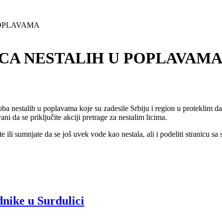
POPLAVAMA
ICA NESTALIH U POPLAVAM
ba nestalih u poplavama koje su zadesile Srbiju i region u proteklim dan
da se priključite akciji pretrage za nestalim licima.
e ili sumnjate da se još uvek vode kao nestala, ali i podeliti stranicu s
nike u Surdulici