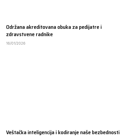
Održana akreditovana obuka za pedijatre i
zdravstvene radnike
16/01/2026
Veštačka inteligencija i kodiranje naše bezbednosti