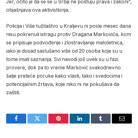
Jer, očito je da se se u Srbiji ne poštuju prava i zakoni“,
objašnjava ova aktivistkinja.
Policija i Više tužilaštvo u Kraljevu ni posle mesec dana
nisu pokrenuli istragu protiv Dragana Markovića, kom
se pripisuje podvođenje i zlostravljanje maloletnica,
iako je dosad saslušano više od 20 osoba koje su u
tome imali saznanja. Svi navodi još uvek su u fazi
provere, dok za to vreme Marković svakodnevno
šalje preteće poruke kako vlasti, tako i svedocima i
potencijalnim žrtava, koje niko ni ne pokušava da
zaštiti.
Facebook
Twitter
Pinterest
LinkedIn
Tumblr
Email