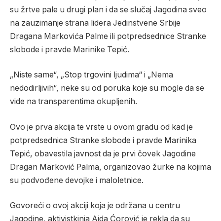
su žrtve pale u drugi plan i da se slučaj Jagodina sveo
na zauzimanje strana lidera Jedinstvene Srbije
Dragana Markovića Palme ili potpredsednice Stranke
slobode i pravde Marinike Tepić.
„Niste same“, „Stop trgovini ljudima“ i „Nema
nedodirljivih“, neke su od poruka koje su mogle da se
vide na transparentima okupljenih.
Ovo je prva akcija te vrste u ovom gradu od kad je
potpredsednica Stranke slobode i pravde Marinika
Tepić, obavestila javnost da je prvi čovek Jagodine
Dragan Marković Palma, organizovao žurke na kojima
su podvođene devojke i maloletnice.
Govoreći o ovoj akciji koja je održana u centru
Jagodine, aktivistkinja Aida Ćorović je rekla da su