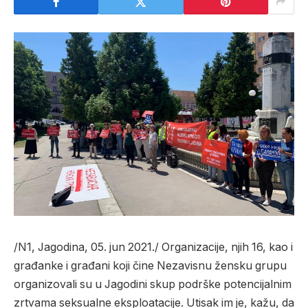
/N1, Jagodina, 05. jun 2021./ Organizacije, njih 16, kao i
građanke i građani koji čine Nezavisnu žensku grupu
organizovali su u Jagodini skup podrške potencijalnim
zrtvama seksualne eksploatacije. Utisak im je, kažu, da