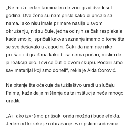
„Ne može jedan kriminalac da vodi grad dvadeset
godina. Dve žene su nam prišle kako bi pričale sa
nama. Iako nisu imale primere nasilja u svom
okruženju, niti su čule, jedna od njih se čak rasplakala
kada smo joj ispričali kakva saznanja imamo o tome šta
se sve dešavalo u Jagodini. Čak i da nam nije niko
prošao od građana kako bi sa nama pričao, mislim da
je reakcija bilo. I svi će čuti o ovom skupu. Podelili smo
sav materijal koji smo doneli“, rekla je Aida Ćorović.
Na pitanje šta očekuje da tužilaštvo uradi u slučaju
Palma, kaže da je mišljenja da ta institucija neće mnogo
uraditi.
„Ali, ako izvršimo pritisak, onda možda i bude efekta.
Jedan od koraka je i obraćanje evropskim sudovima.