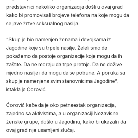
predstavnici nekoliko organizacija došli u ovaj grad
kako bi promovisali brojeve telefona na koje mogu da
se jave žrtve seksualnog nasilja.
“Skup je bio namenjen ženama i devojkama iz
Jagodine koje su trpele nasilje. Želeli smo da
pokažemo da postoje organizacije koje mogu da ih
zaštite. Da ne moraju da trpe pretnje. Da ne dožive
nijedno nasilje i da mogu da se pobune. A poruka sa
skup je namenjena svim stanovnicima Jagodine”,
istakla je Ćorović.
Ćorović kaže da je oko petnaestak organizacija,
zajedno sa aktivistima, a u organizaciji Nezavisne
ženske grupe, došlo u Jagodinu, kako bi ukazali i da
ovaj grad nije usamljeni slučaj.