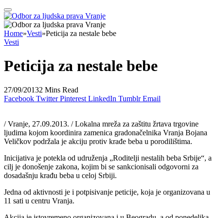
Home
»
Vesti
»
Peticija za nestale bebe
Vesti
Peticija za nestale bebe
27/09/2013
2 Mins Read
Facebook
Twitter
Pinterest
LinkedIn
Tumblr
Email
/ Vranje, 27.09.2013. / Lokalna mreža za zaštitu žrtava trgovine
ljudima kojom koordinira zamenica gradonačelnika Vranja Bojana
Veličkov podržala je akciju protiv krađe beba u porodilištima.
Inicijativa je potekla od udruženja „Roditelji nestalih beba Srbije“, a
cilj je donošenje zakona, kojim bi se sankcionisali odgovorni za
dosadašnju krađu beba u celoj Srbiji.
Jedna od aktivnosti je i potpisivanje peticije, koja je organizovana u
11 sati u centru Vranja.
Akcija je istovremeno organizovana i u Beogradu, a od ponedeljka