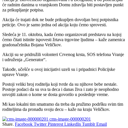
će radnim danima u vranjskom Domu zdravlja biti postavljen punkt
za prikupljanje potpisa.
Akcija će trajati dok ne bude prikupljen dovoljan broj potpisnika
peticije. Ovo je samo jedna od akcija koju ćemo sprovesti.
Sledeća je 11. oktobra, kada ćemo organizovati predstavu na kojoj
ćemo čitati istinite ispovesti žrtava trgovine ljudima – kaže zamenica
gradonačelnika Bojana Veličkov.
Akciji su se pridružili volonteri Crvenog krsta, SOS telefona Vranje
i udruženja „Generator“.
Takođe, učešće u ovoj inicijativi uzeli su i pripadnici Policijske
uprave Vranje.
Postoji veliki broj roditelja koji tvrde da su njihove bebe nestale.
Postoje podaci da su sva ta deca i danas živa i zato je neophodno
usvojiti zakon o kome se dosta govorilo u poslednje vreme.
Mi kao lokalni tim smatramo da treba da pružimo podršku svim tim
roditeljima da pronađu svoju decu – kaže na kraju Veličkov.
cms-image-000000201
Share.
Facebook
Twitter
Pinterest
LinkedIn
Tumblr
Email