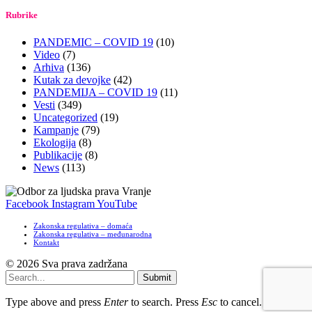
Rubrike
PANDEMIC – COVID 19
(10)
Video
(7)
Arhiva
(136)
Kutak za devojke
(42)
PANDEMIJA – COVID 19
(11)
Vesti
(349)
Uncategorized
(19)
Kampanje
(79)
Ekologija
(8)
Publikacije
(8)
News
(113)
Facebook
Instagram
YouTube
Zakonska regulativa – domaća
Zakonska regulativa – međunarodna
Kontakt
© 2026 Sva prava zadržana
Submit
Type above and press
Enter
to search. Press
Esc
to cancel.