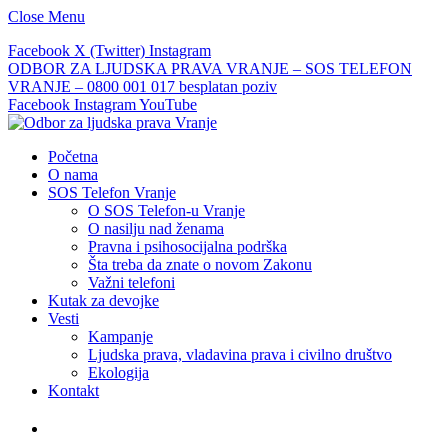
Close Menu
Facebook
X (Twitter)
Instagram
ODBOR ZA LJUDSKA PRAVA VRANJE – SOS TELEFON
VRANJE – 0800 001 017 besplatan poziv
Facebook
Instagram
YouTube
Početna
O nama
SOS Telefon Vranje
O SOS Telefon-u Vranje
O nasilju nad ženama
Pravna i psihosocijalna podrška
Šta treba da znate o novom Zakonu
Važni telefoni
Kutak za devojke
Vesti
Kampanje
Ljudska prava, vladavina prava i civilno društvo
Ekologija
Kontakt