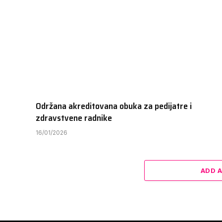
Održana akreditovana obuka za pedijatre i
zdravstvene radnike
16/01/2026
ADD 