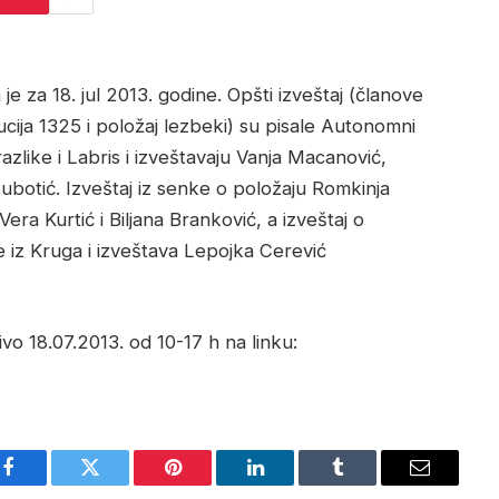
 za 18. jul 2013. godine. Opšti izveštaj (članove
ucija 1325 i položaj lezbeki) su pisale Autonomni
zlike i Labris i izveštavaju Vanja Macanović,
ubotić. Izveštaj iz senke o položaju Romkinja
era Kurtić i Biljana Branković, a izveštaj o
e iz Kruga i izveštava Lepojka Cerević
o 18.07.2013. od 10-17 h na linku:
Facebook
Twitter
Pinterest
LinkedIn
Tumblr
Email