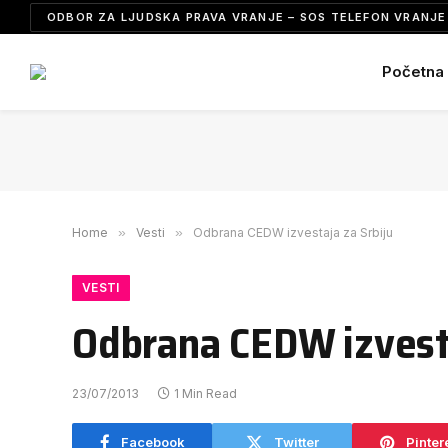
ODBOR ZA LJUDSKA PRAVA VRANJE – SOS TELEFON VRANJE 
Početna
Home
»
Vesti
»
Odbrana CEDW izvestaja za Srbiju
VESTI
Odbrana CEDW izvesta
23/07/2013
1 Min Read
Facebook
Twitter
Pinter