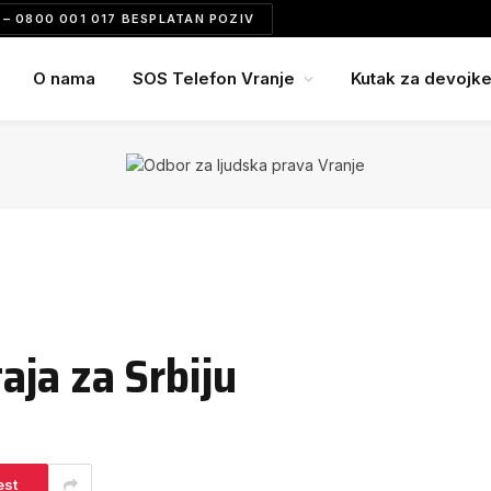
– 0800 001 017 BESPLATAN POZIV
O nama
SOS Telefon Vranje
Kutak za devojk
ja za Srbiju
est