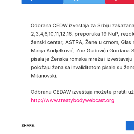
Odbrana CEDW izvestaja za Srbiju zakazana je
2,3,4,6,10,11,12,16, preporuka 19 NuP, rezol
ženski centar, ASTRA, Žene u crnom, Glas ra
Marija Andjelković, Zoe Gudović i Gordana S
pisala je Ženska romska mreža i izvestavaju V
položaju žena sa invaliditetom pisale su žen
Mitanovski.
Odbranu CEDAW izveštaja možete pratiti uživ
http://www.treatybodywebcast.org
SHARE.