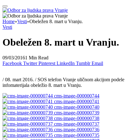
Home
»
Vesti
»
Obeležen 8. mart u Vranju.
Vesti
Obeležen 8. mart u Vranju.
09/03/2016
1 Min Read
Facebook
Twitter
Pinterest
LinkedIn
Tumblr
Email
/ 08. mart 2016. / SOS telefon Vranje uličnom akcijom podele
infomaterijala obeležio 8. mart u Vranju.
cms-image-000000744
cms-image-000000741
cms-image-000000740
cms-image-000000739
cms-image-000000738
cms-image-000000737
cms-image-000000736
cms-image-000000735