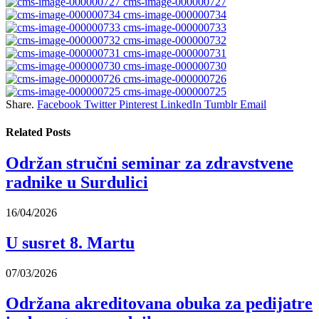
cms-image-000000727
cms-image-000000734
cms-image-000000733
cms-image-000000732
cms-image-000000731
cms-image-000000730
cms-image-000000726
cms-image-000000725
Share.
Facebook
Twitter
Pinterest
LinkedIn
Tumblr
Email
Related
Posts
Održan stručni seminar za zdravstvene
radnike u Surdulici
16/04/2026
U susret 8. Martu
07/03/2026
Održana akreditovana obuka za pedijatre