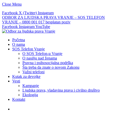
Close Menu
Facebook
X (Twitter)
Instagram
ODBOR ZA LJUDSKA PRAVA VRANJE – SOS TELEFON
VRANJE – 0800 001 017 besplatan poziv
Facebook
Instagram
YouTube
Početna
O nama
SOS Telefon Vranje
O SOS Telefon-u Vranje
O nasilju nad ženama
Pravna i psihosocijalna podrška
Šta treba da znate o novom Zakonu
Važni telefoni
Kutak za devojke
Vesti
Kampanje
Ljudska prava, vladavina prava i civilno društvo
Ekologija
Kontakt