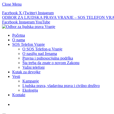
Close Menu
Facebook
X (Twitter)
Instagram
ODBOR ZA LJUDSKA PRAVA VRANJE – SOS TELEFON VRANJE –
Facebook
Instagram
YouTube
Početna
O nama
SOS Telefon Vranje
O SOS Telefon-u Vranje
O nasilju nad ženama
Pravna i psihosocijalna podrška
Šta treba da znate o novom Zakonu
Važni telefoni
Kutak za devojke
Vesti
Kampanje
Ljudska prava, vladavina prava i civilno društvo
Ekologija
Kontakt