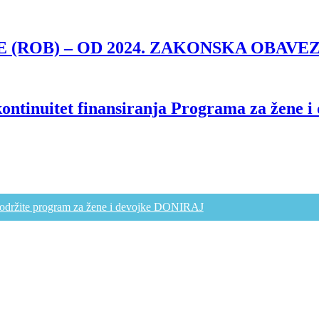
ROB) – OD 2024. ZAKONSKA OBAVEZ
ontinuitet finansiranja Programa za žene i
održite program za žene i devojke DONIRAJ