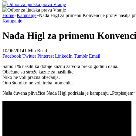
Home
»
Kampanje
»
Nađa Higl za primenu Konvencije protiv nasilja
Kampanje
Nađa Higl za primenu Konvenci
10/06/2014
1 Min Read
Facebook
Twitter
Pinterest
LinkedIn
Tumblr
Email
Samo 1% nasilnika dobije kaznu zatvora preko godinu dana.
Obećane su strože kazne za nasilnike.
Niko ne voli prazna obećanja.
Ono što niko ne voli treba promeniti.
Naša čuvena plivačica Nađa Higl podržala je kampanju „Potpisujem“ z