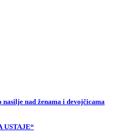
o nasilje nad ženama i devojčicama
 USTAJE“