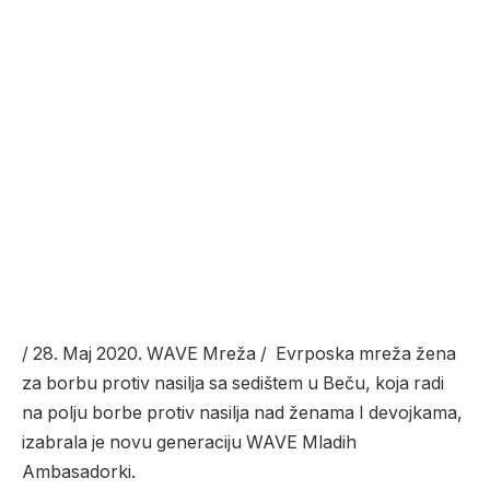
/ 28. Maj 2020. WAVE Mreža / Evrposka mreža žena
za borbu protiv nasilja sa sedištem u Beču, koja radi
na polju borbe protiv nasilja nad ženama I devojkama,
izabrala je novu generaciju WAVE Mladih
Ambasadorki.