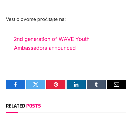
Vest o ovome pročitajte na:
2nd generation of WAVE Youth
Ambassadors announced
Facebook
Twitter
Pinterest
LinkedIn
Tumblr
Email
RELATED
POSTS