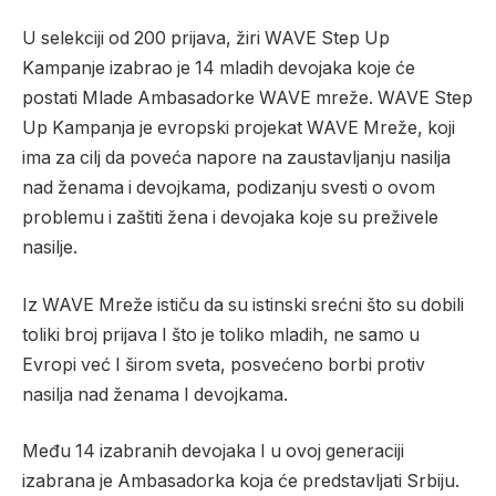
U selekciji od 200 prijava, žiri WAVE Step Up
Kampanje izabrao je 14 mladih devojaka koje će
postati Mlade Ambasadorke WAVE mreže. WAVE Step
Up Kampanja je evropski projekat WAVE Mreže, koji
ima za cilj da poveća napore na zaustavljanju nasilja
nad ženama i devojkama, podizanju svesti o ovom
problemu i zaštiti žena i devojaka koje su preživele
nasilje.
Iz WAVE Mreže ističu da su istinski srećni što su dobili
toliki broj prijava I što je toliko mladih, ne samo u
Evropi već I širom sveta, posvećeno borbi protiv
nasilja nad ženama I devojkama.
Među 14 izabranih devojaka I u ovoj generaciji
izabrana je Ambasadorka koja će predstavljati Srbiju.