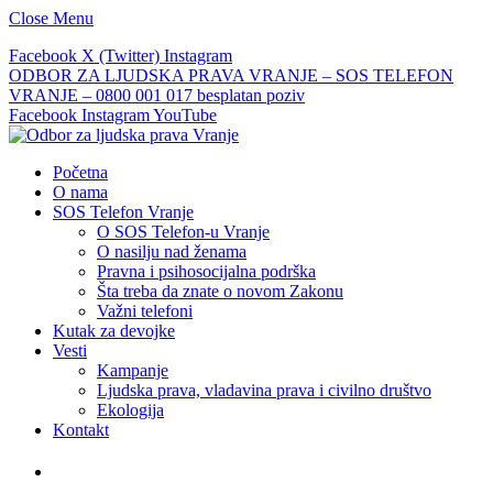
Close Menu
Facebook
X (Twitter)
Instagram
ODBOR ZA LJUDSKA PRAVA VRANJE – SOS TELEFON
VRANJE – 0800 001 017 besplatan poziv
Facebook
Instagram
YouTube
Početna
O nama
SOS Telefon Vranje
O SOS Telefon-u Vranje
O nasilju nad ženama
Pravna i psihosocijalna podrška
Šta treba da znate o novom Zakonu
Važni telefoni
Kutak za devojke
Vesti
Kampanje
Ljudska prava, vladavina prava i civilno društvo
Ekologija
Kontakt