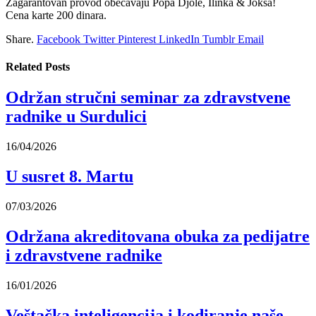
Zagarantovan provod obecavaju Popa Djole, Ilinka & Joksa!
Cena karte 200 dinara.
Share.
Facebook
Twitter
Pinterest
LinkedIn
Tumblr
Email
Related
Posts
Održan stručni seminar za zdravstvene
radnike u Surdulici
16/04/2026
U susret 8. Martu
07/03/2026
Održana akreditovana obuka za pedijatre
i zdravstvene radnike
16/01/2026
Veštačka inteligencija i kodiranje naše