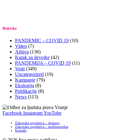
Rubrike
PANDEMIC – COVID 19
(10)
Video
(7)
Arhiva
(136)
Kutak za devojke
(42)
PANDEMIJA – COVID 19
(11)
Vesti
(349)
Uncategorized
(19)
Kampanje
(79)
Ekologija
(8)
Publikacije
(8)
News
(113)
Facebook
Instagram
YouTube
Zakonska regulativa – domaća
Zakonska regulativa – međunarodna
Kontakt
© 2026 Sva prava zadržana