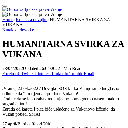
Home
»
Kutak za devojke
»
HUMANITARNA SVIRKA ZA
VUKANA
Kutak za devojke
HUMANITARNA SVIRKA ZA
VUKANA
23/04/2022
Updated:
26/04/2022
1 Min Read
Facebook
Twitter
Pinterest
LinkedIn
Tumblr
Email
/Vranje, 23.04.2022./ Devojke SOS kutka Vranje su jednoglasno
odlucile da 5. rodjendan poklone Vukanu!
Dodjite da se lepo zabavimo i ujedno pomognemo nasem malom
sugradjaninu!
Zarada od karata I pica biće uplaćena za Vukanovo lečenje, da
Vukan pobedi SMA!
27.april-Bard caffe od 20h!