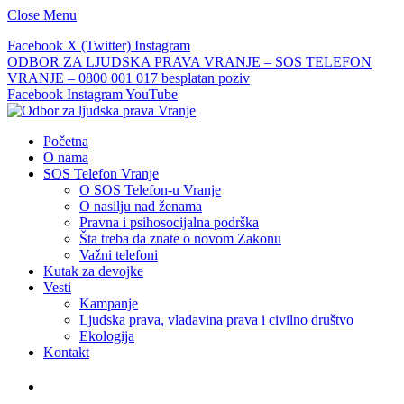
Close Menu
Facebook
X (Twitter)
Instagram
ODBOR ZA LJUDSKA PRAVA VRANJE – SOS TELEFON
VRANJE – 0800 001 017 besplatan poziv
Facebook
Instagram
YouTube
Početna
O nama
SOS Telefon Vranje
O SOS Telefon-u Vranje
O nasilju nad ženama
Pravna i psihosocijalna podrška
Šta treba da znate o novom Zakonu
Važni telefoni
Kutak za devojke
Vesti
Kampanje
Ljudska prava, vladavina prava i civilno društvo
Ekologija
Kontakt