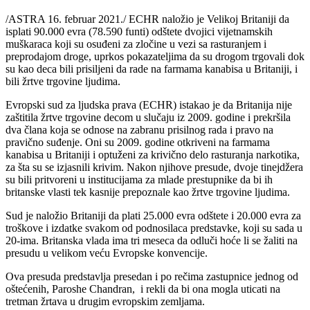
/ASTRA 16. februar 2021./ ECHR naložio je Velikoj Britaniji da
isplati 90.000 evra (78.590 funti) odštete dvojici vijetnamskih
muškaraca koji su osuđeni za zločine u vezi sa rasturanjem i
preprodajom droge, uprkos pokazateljima da su drogom trgovali dok
su kao deca bili prisiljeni da rade na farmama kanabisa u Britaniji, i
bili žrtve trgovine ljudima.
Evropski sud za ljudska prava (ECHR) istakao je da Britanija nije
zaštitila žrtve trgovine decom u slučaju iz 2009. godine i prekršila
dva člana koja se odnose na zabranu prisilnog rada i pravo na
pravično suđenje. Oni su 2009. godine otkriveni na farmama
kanabisa u Britaniji i optuženi za krivično delo rasturanja narkotika,
za šta su se izjasnili krivim. Nakon njihove presude, dvoje tinejdžera
su bili pritvoreni u institucijama za mlade prestupnike da bi ih
britanske vlasti tek kasnije prepoznale kao žrtve trgovine ljudima.
Sud je naložio Britaniji da plati 25.000 evra odštete i 20.000 evra za
troškove i izdatke svakom od podnosilaca predstavke, koji su sada u
20-ima. Britanska vlada ima tri meseca da odluči hoće li se žaliti na
presudu u velikom veću Evropske konvencije.
Ova presuda predstavlja presedan i po rečima zastupnice jednog od
oštećenih, Paroshe Chandran, i rekli da bi ona mogla uticati na
tretman žrtava u drugim evropskim zemljama.