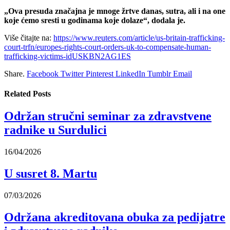
„Ova presuda značajna je mnoge žrtve danas, sutra, ali i na one
koje ćemo sresti u godinama koje dolaze“, dodala je.
Više čitajte na:
https://www.reuters.com/article/us-britain-trafficking-
court-trfn/europes-rights-court-orders-uk-to-compensate-human-
trafficking-victims-idUSKBN2AG1ES
Share.
Facebook
Twitter
Pinterest
LinkedIn
Tumblr
Email
Related
Posts
Održan stručni seminar za zdravstvene
radnike u Surdulici
16/04/2026
U susret 8. Martu
07/03/2026
Održana akreditovana obuka za pedijatre