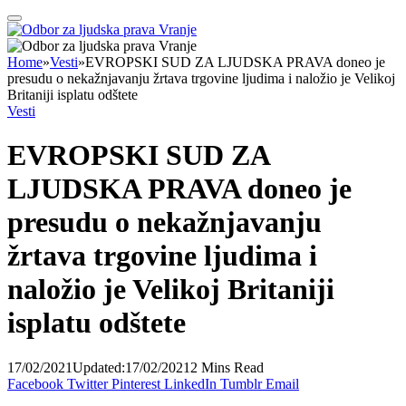
Home
»
Vesti
»
EVROPSKI SUD ZA LJUDSKA PRAVA doneo je
presudu o nekažnjavanju žrtava trgovine ljudima i naložio je Velikoj
Britaniji isplatu odštete
Vesti
EVROPSKI SUD ZA
LJUDSKA PRAVA doneo je
presudu o nekažnjavanju
žrtava trgovine ljudima i
naložio je Velikoj Britaniji
isplatu odštete
17/02/2021
Updated:
17/02/2021
2 Mins Read
Facebook
Twitter
Pinterest
LinkedIn
Tumblr
Email