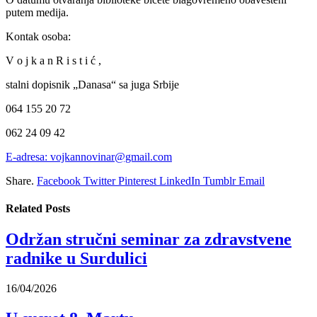
putem medija.
Kontak osoba:
V o j k a n R i s t i ć ,
stalni dopisnik „Danasa“ sa juga Srbije
064 155 20 72
062 24 09 42
E-adresa: vojkannovinar@gmail.com
Share.
Facebook
Twitter
Pinterest
LinkedIn
Tumblr
Email
Related
Posts
Održan stručni seminar za zdravstvene
radnike u Surdulici
16/04/2026