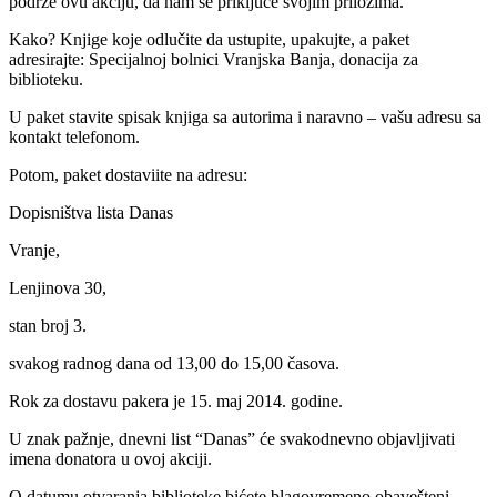
podrže ovu akciju, da nam se priključe svojim prilozima.
Kako? Knjige koje odlučite da ustupite, upakujte, a paket
adresirajte: Specijalnoj bolnici Vranjska Banja, donacija za
biblioteku.
U paket stavite spisak knjiga sa autorima i naravno – vašu adresu sa
kontakt telefonom.
Potom, paket dostaviite na adresu:
Dopisništva lista Danas
Vranje,
Lenjinova 30,
stan broj 3.
svakog radnog dana od 13,00 do 15,00 časova.
Rok za dostavu pakera je 15. maj 2014. godine.
U znak pažnje, dnevni list “Danas” će svakodnevno objavljivati
imena donatora u ovoj akciji.
O datumu otvaranja biblioteke bićete blagovremeno obavešteni