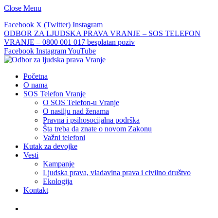
Close Menu
Facebook
X (Twitter)
Instagram
ODBOR ZA LJUDSKA PRAVA VRANJE – SOS TELEFON
VRANJE – 0800 001 017 besplatan poziv
Facebook
Instagram
YouTube
Početna
O nama
SOS Telefon Vranje
O SOS Telefon-u Vranje
O nasilju nad ženama
Pravna i psihosocijalna podrška
Šta treba da znate o novom Zakonu
Važni telefoni
Kutak za devojke
Vesti
Kampanje
Ljudska prava, vladavina prava i civilno društvo
Ekologija
Kontakt