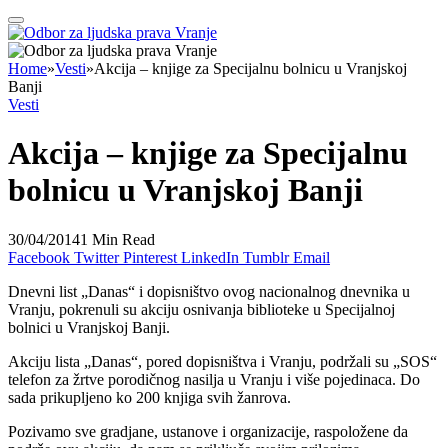
Home
»
Vesti
»
Akcija – knjige za Specijalnu bolnicu u Vranjskoj
Banji
Vesti
Akcija – knjige za Specijalnu
bolnicu u Vranjskoj Banji
30/04/2014
1 Min Read
Facebook
Twitter
Pinterest
LinkedIn
Tumblr
Email
Dnevni list „Danas“ i dopisništvo ovog nacionalnog dnevnika u
Vranju, pokrenuli su akciju osnivanja biblioteke u Specijalnoj
bolnici u Vranjskoj Banji.
Akciju lista „Danas“, pored dopisništva i Vranju, podržali su „SOS“
telefon za žrtve porodičnog nasilja u Vranju i više pojedinaca. Do
sada prikupljeno ko 200 knjiga svih žanrova.
Pozivamo sve gradjane, ustanove i organizacije, raspoložene da