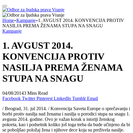
Home
»
Kampanje
»
1. AVGUST 2014. KONVENCIJA PROTIV
NASILJA PREMA ŽENAMA STUPA NA SNAGU
Kampanje
1. AVGUST 2014.
KONVENCIJA PROTIV
NASILJA PREMA ŽENAMA
STUPA NA SNAGU
04/08/2014
3 Mins Read
Facebook
Twitter
Pinterest
LinkedIn
Tumblr
Email
/ Beograd, 31. jul 2014. / Konvencija Saveta Europe o sprečavanju i
borbi protiv nasilja nad ženama i nasilja u porodici stupa na snagu 1.
avgusta 2014. godine. Ovo je važan korak u istoriji ženskog
pokreta, kao i podsetnik koliko još toga treba da bude učinjeno da bi
se poboljšao položaj žena i njihove dece koja su preživela nasilje.