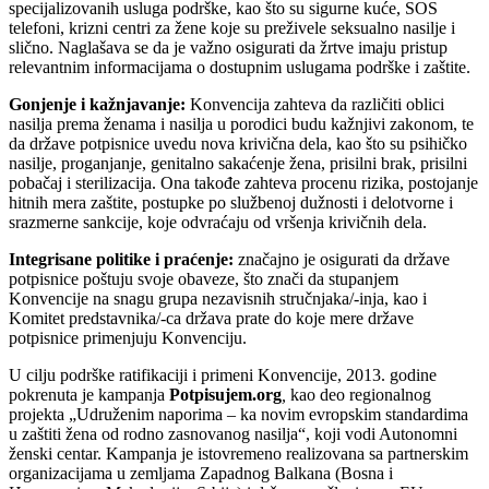
specijalizovanih usluga podrške, kao što su sigurne kuće, SOS
telefoni, krizni centri za žene koje su preživele seksualno nasilje i
slično. Naglašava se da je važno osigurati da žrtve imaju pristup
relevantnim informacijama o dostupnim uslugama podrške i zaštite.
Gonjenje i kažnjavanje:
Konvencija zahteva da različiti oblici
nasilja prema ženama i nasilja u porodici budu kažnjivi zakonom, te
da države potpisnice uvedu nova krivična dela, kao što su psihičko
nasilje, proganjanje, genitalno sakaćenje žena, prisilni brak, prisilni
pobačaj i sterilizacija. Ona takođe zahteva procenu rizika, postojanje
hitnih mera zaštite, postupke po službenoj dužnosti i delotvorne i
srazmerne sankcije, koje odvraćaju od vršenja krivičnih dela.
Integrisane politike i praćenje:
značajno je osigurati da države
potpisnice poštuju svoje obaveze, što znači da stupanjem
Konvencije na snagu grupa nezavisnih stručnjaka/-inja, kao i
Komitet predstavnika/-ca država prate do koje mere države
potpisnice primenjuju Konvenciju.
U cilju podrške ratifikaciji i primeni Konvencije, 2013. godine
pokrenuta je kampanja
Potpisujem.org
,
kao deo regionalnog
projekta „Udruženim naporima – ka novim evropskim standardima
u zaštiti žena od rodno zasnovanog nasilja“, koji vodi Autonomni
ženski centar. Kampanja je istovremeno realizovana sa partnerskim
organizacijama u zemljama Zapadnog Balkana (Bosna i