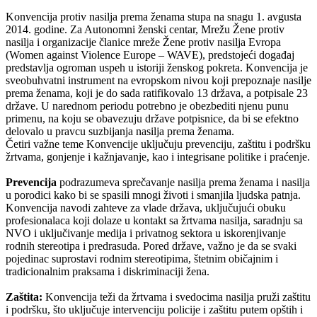
Konvencija protiv nasilja prema ženama stupa na snagu 1. avgusta
2014. godine. Za Autonomni ženski centar, Mrežu Žene protiv
nasilja i organizacije članice mreže Žene protiv nasilja Evropa
(Women against Violence Europe – WAVE), predstojeći događaj
predstavlja ogroman uspeh u istoriji ženskog pokreta. Konvencija je
sveobuhvatni instrument na evropskom nivou koji prepoznaje nasilje
prema ženama, koji je do sada ratifikovalo 13 država, a potpisale 23
države. U narednom periodu potrebno je obezbediti njenu punu
primenu, na koju se obavezuju države potpisnice, da bi se efektno
delovalo u pravcu suzbijanja nasilja prema ženama.
Četiri važne teme Konvencije uključuju prevenciju, zaštitu i podršku
žrtvama, gonjenje i kažnjavanje, kao i integrisane politike i praćenje.
Prevencija
podrazumeva sprečavanje nasilja prema ženama i nasilja
u porodici kako bi se spasili mnogi životi i smanjila ljudska patnja.
Konvencija navodi zahteve za vlade država, uključujući obuku
profesionalaca koji dolaze u kontakt sa žrtvama nasilja, saradnju sa
NVO i uključivanje medija i privatnog sektora u iskorenjivanje
rodnih stereotipa i predrasuda. Pored države, važno je da se svaki
pojedinac suprostavi rodnim stereotipima, štetnim običajnim i
tradicionalnim praksama i diskriminaciji žena.
Zaštita:
Konvencija teži da žrtvama i svedocima nasilja pruži zaštitu
i podršku, što uključuje intervenciju policije i zaštitu putem opštih i