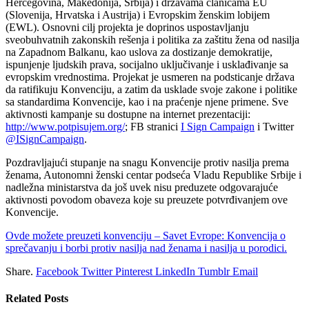
Hercegovina, Makedonija, Srbija) i državama članicama EU
(Slovenija, Hrvatska i Austrija) i Evropskim ženskim lobijem
(EWL). Osnovni cilj projekta je doprinos uspostavljanju
sveobuhvatnih zakonskih rešenja i politika za zaštitu žena od nasilja
na Zapadnom Balkanu, kao uslova za dostizanje demokratije,
ispunjenje ljudskih prava, socijalno uključivanje i usklađivanje sa
evropskim vrednostima.
Projekat je usmeren na podsticanje država
da ratifikuju Konvenciju, a zatim da usklade svoje zakone i politike
sa standardima Konvencije, kao i na praćenje njene primene. Sve
aktivnosti kampanje su dostupne na internet prezentaciji:
http://www.potpisujem.org/
; FB stranici
I Sign Campaign
i Twitter
@ISignCampaign
.
Pozdravljajući stupanje na snagu Konvencije protiv nasilja prema
ženama, Autonomni ženski centar podseća Vladu Republike Srbije i
nadležna ministarstva da još uvek nisu preduzete odgovarajuće
aktivnosti povodom obaveza koje su preuzete potvrđivanjem ove
Konvencije.
Ovde možete preuzeti konvenciju – Savet Evrope: Konvencija o
sprečavanju i borbi protiv nasilja nad ženama i nasilja u porodici.
Share.
Facebook
Twitter
Pinterest
LinkedIn
Tumblr
Email
Related
Posts