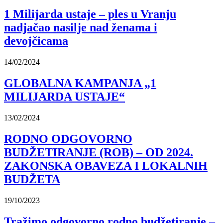
1 Milijarda ustaje – ples u Vranju
nadjačao nasilje nad ženama i
devojčicama
14/02/2024
GLOBALNA KAMPANJA „1
MILIJARDA USTAJE“
13/02/2024
RODNO ODGOVORNO
BUDŽETIRANJE (ROB) – OD 2024.
ZAKONSKA OBAVEZA I LOKALNIH
BUDŽETA
19/10/2023
Tražimo odgovorno rodno budžetiranje –