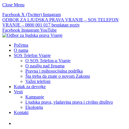
Close Menu
Facebook
X (Twitter)
Instagram
ODBOR ZA LJUDSKA PRAVA VRANJE – SOS TELEFON
VRANJE – 0800 001 017 besplatan poziv
Facebook
Instagram
YouTube
Početna
O nama
SOS Telefon Vranje
O SOS Telefon-u Vranje
O nasilju nad ženama
Pravna i psihosocijalna podrška
Šta treba da znate o novom Zakonu
Važni telefoni
Kutak za devojke
Vesti
Kampanje
Ljudska prava, vladavina prava i civilno društvo
Ekologija
Kontakt