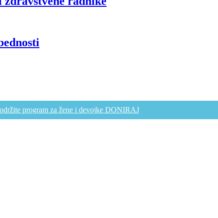
i zdravstvene radnike
bednosti
održite program za žene i devojke DONIRAJ