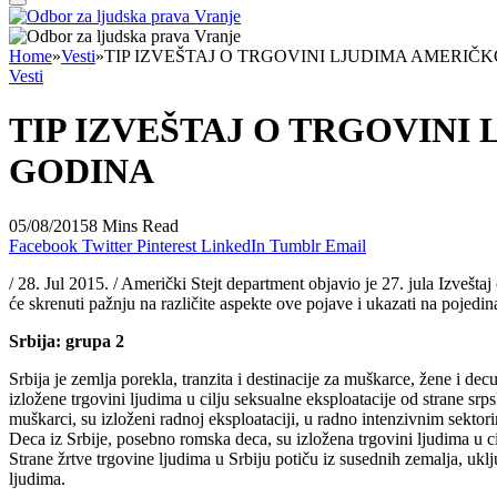
Home
»
Vesti
»
TIP IZVEŠTAJ O TRGOVINI LJUDIMA AMERIČK
Vesti
TIP IZVEŠTAJ O TRGOVINI
GODINA
05/08/2015
8 Mins Read
Facebook
Twitter
Pinterest
LinkedIn
Tumblr
Email
/ 28. Jul 2015. / Američki Stejt department objavio je 27. jula Izvešta
će skrenuti pažnju na različite aspekte ove pojave i ukazati na poje
Srbija: grupa 2
Srbija je zemlja porekla, tranzita i destinacije za muškarce, žene i dec
izložene trgovini ljudima u cilju seksualne eksploatacije od strane sr
muškarci, su izloženi radnoj eksploataciji, u radno intenzivnim sekto
Deca iz Srbije, posebno romska deca, su izložena trgovini ljudima u cil
Strane žrtve trgovine ljudima u Srbiju potiču iz susednih zemalja, u
ljudima.