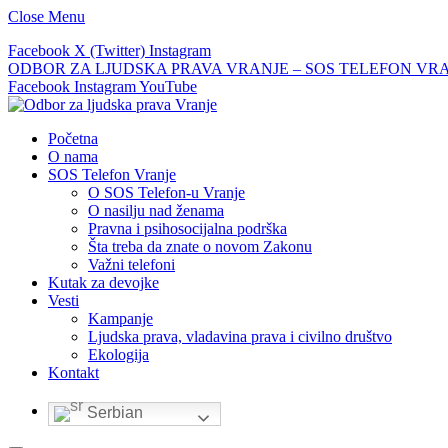
Close Menu
Facebook
X (Twitter)
Instagram
ODBOR ZA LJUDSKA PRAVA VRANJE – SOS TELEFON VRANJE –
Facebook
Instagram
YouTube
Početna
O nama
SOS Telefon Vranje
O SOS Telefon-u Vranje
O nasilju nad ženama
Pravna i psihosocijalna podrška
Šta treba da znate o novom Zakonu
Važni telefoni
Kutak za devojke
Vesti
Kampanje
Ljudska prava, vladavina prava i civilno društvo
Ekologija
Kontakt
Serbian