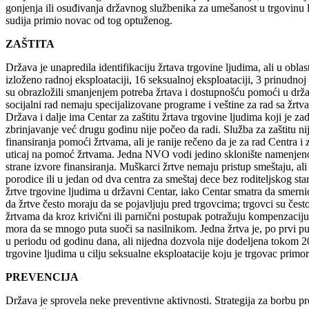
gonjenja ili osuđivanja državnog službenika za umešanost u trgovinu lj
sudija primio novac od tog optuženog.
ZAŠTITA
Država je unapredila identifikaciju žrtava trgovine ljudima, ali u obla
izloženo radnoj eksploataciji, 16 seksualnoj eksploataciji, 3 prinudn
su obrazložili smanjenjem potreba žrtava i dostupnošću pomoći u drža
socijalni rad nemaju specijalizovane programe i veštine za rad sa žrtva
Država i dalje ima Centar za zaštitu žrtava trgovine ljudima koji je z
zbrinjavanje već drugu godinu nije počeo da radi. Služba za zaštitu n
finansiranja pomoći žrtvama, ali je ranije rečeno da je za rad Centr
uticaj na pomoć žrtvama. Jedna NVO vodi jedino sklonište namenjeno
strane izvore finansiranja. Muškarci žrtve nemaju pristup smeštaju, al
porodice ili u jedan od dva centra za smeštaj dece bez roditeljskog sta
žrtve trgovine ljudima u državni Centar, iako Centar smatra da smerni
da žrtve često moraju da se pojavljuju pred trgovcima; trgovci su čest
žrtvama da kroz krivični ili parnični postupak potražuju kompenzaciju
mora da se mnogo puta suoči sa nasilnikom. Jedna žrtva je, po prvi p
u periodu od godinu dana, ali nijedna dozvola nije dodeljena tokom 2
trgovine ljudima u cilju seksualne eksploatacije koju je trgovac primo
PREVENCIJA
Država je sprovela neke preventivne aktivnosti. Strategija za borbu p