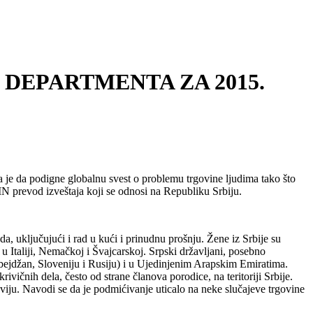
 DEPARTMENTA ZA 2015.
aja je da podigne globalnu svest o problemu trgovine ljudima tako što
N prevod izveštaja koji se odnosi na Republiku Srbiju.
ada, uključujući i rad u kući i prinudnu prošnju. Žene iz Srbije su
u Italiji, Nemačkoj i Švajcarskoj. Srpski državljani, posebno
rbejdžan, Sloveniju i Rusiju) i u Ujedinjenim Arapskim Emiratima.
ivičnih dela, često od strane članova porodice, na teritoriji Srbije.
iju. Navodi se da je podmićivanje uticalo na neke slučajeve trgovine