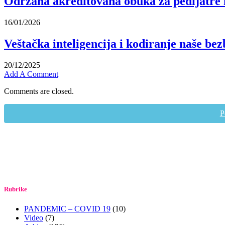
Održana akreditovana obuka za pedijatre 
16/01/2026
Veštačka inteligencija i kodiranje naše bez
20/12/2025
Add A Comment
Comments are closed.
P
Rubrike
PANDEMIC – COVID 19
(10)
Video
(7)