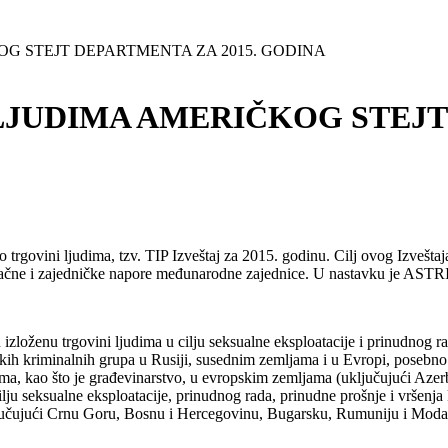
OG STEJT DEPARTMENTA ZA 2015. GODINA
 LJUDIMA AMERIČKOG STEJT
j o trgovini ljudima, tzv. TIP Izveštaj za 2015. godinu. Cilj ovog Izvešt
dinačne i zajedničke napore međunarodne zajednice. U nastavku je ASTRI
u izloženu trgovini ljudima u cilju seksualne eksploatacije i prinudnog r
pskih kriminalnih grupa u Rusiji, susednim zemljama i u Evropi, posebno 
rima, kao što je građevinarstvo, u evropskim zemljama (uključujući Aze
ju seksualne eksploatacije, prinudnog rada, prinudne prošnje i vršenja kr
ključujući Crnu Goru, Bosnu i Hercegovinu, Bugarsku, Rumuniju i Modav