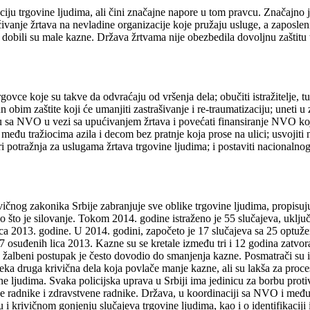
ju trgovine ljudima, ali čini značajne napore u tom pravcu. Značajno j
ćivanje žrtava na nevladine organizacije koje pružaju usluge, a zaposle
i dobili su male kazne. Država žrtvama nije obezbedila dovoljnu zaštit
vce koje su takve da odvraćaju od vršenja dela; obučiti istražitelje, tu
 obim zaštite koji će umanjiti zastrašivanje i re-traumatizaciju; uneti
dnju sa NVO u vezi sa upućivanjem žrtava i povećati finansiranje NVO ko
među tražiocima azila i decom bez pratnje koja prose na ulici; usvojiti n
 potražnja za uslugama žrtava trgovine ljudima; i postaviti nacionalno
ičnog zakonika Srbije zabranjuje sve oblike trgovine ljudima, propisuj
 što je silovanje. Tokom 2014. godine istraženo je 55 slučajeva, uključ
aca 2013. godine. U 2014. godini, započeto je 17 slučajeva sa 25 optuž
37 osuđenih lica 2013. Kazne su se kretale između tri i 12 godina zatv
, a žalbeni postupak je često dovodio do smanjenja kazne. Posmatrači su 
ka druga krivična dela koja povlače manje kazne, ali su lakša za proces
ne ljudima. Svaka policijska uprava u Srbiji ima jedinicu za borbu proti
alne radnike i zdravstvene radnike. Država, u koordinaciji sa NVO i međ
i krivičnom gonjenju slučajeva trgovine ljudima, kao i o identifikaciji i