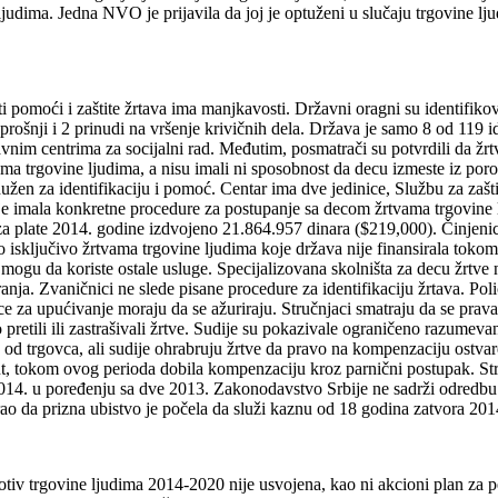
udima. Jedna NVO je prijavila da joj je optuženi u slučaju trgovine lju
sti pomoći i zaštite žrtava ima manjkavosti. Državni oragni su identifik
oj prošnji i 2 prinudi na vršenje krivičnih dela. Država je samo 8 od 1
vnim centrima za socijalni rad. Međutim, posmatrači su potvrdili da žr
ma trgovine ljudima, a nisu imali ni sposobnost da decu izmeste iz porod
adužen za identifikaciju i pomoć. Centar ima dve jedinice, Službu za zašt
ije imala konkretne procedure za postupanje sa decom žrtvama trgovine 
a i za plate 2014. godine izdvojeno 21.864.957 dinara ($219,000). Činj
 isključivo žrtvama trgovine ljudima koje država nije finansirala tok
i mogu da koriste ostale usluge. Specijalizovana skolništa za decu žrtve 
ranja. Zvaničnici ne slede pisane procedure za identifikaciju žrtava. Po
ce za upućivanje moraju da se ažuriraju. Stručnjaci smatraju da se prav
o pretili ili zastrašivali žrtve. Sudije su pokazivale ograničeno razume
 od trgovca, ali sudije ohrabruju žrtve da pravo na kompenzaciju ostvar
ut, tokom ovog perioda dobila kompenzaciju kroz parnični postupak. St
014. u poređenju sa dve 2013. Zakonodavstvo Srbije ne sadrži odredbu 
rao da prizna ubistvo je počela da služi kaznu od 18 godina zatvora 2014
rotiv trgovine ljudima 2014-2020 nije usvojena, kao ni akcioni plan za 