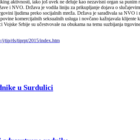
afiking aktivnosti, iako još uvek ne deluje kao nezavisni organ sa pun
ržave i NVO. Država je vodila liniju za prikupljanje dojava o slučajevim
 trgovini ljudima preko socijalnih mreža. Država je sarađivala sa NVO 
povine komercijalnih seksualnih usluga i novčano kažnjavala klijente ko
ci Vojske Srbije su učestvovale na obukama na temu suzbijanja trgovine
/j/tip/rls/tiprpt/2015/index.htm
nike u Surdulici