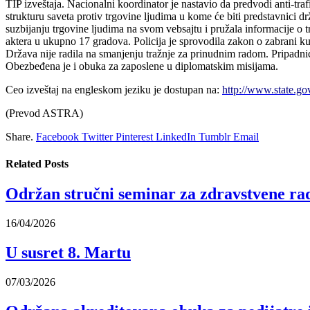
TIP izveštaja. Nacionalni koordinator je nastavio da predvodi anti-tr
strukturu saveta protiv trgovine ljudima u kome će biti predstavnici d
suzbijanju trgovine ljudima na svom vebsajtu i pružala informacije o
aktera u ukupno 17 gradova. Policija je sprovodila zakon o zabrani ku
Država nije radila na smanjenju tražnje za prinudnim radom. Pripadni
Obezbeđena je i obuka za zaposlene u diplomatskim misijama.
Ceo izveštaj na engleskom jeziku je dostupan na:
http://www.state.gov
(Prevod ASTRA)
Share.
Facebook
Twitter
Pinterest
LinkedIn
Tumblr
Email
Related
Posts
Održan stručni seminar za zdravstvene rad
16/04/2026
U susret 8. Martu
07/03/2026