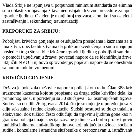
Vlada Srbije ne ispunjava u potpunosti minimum standarda za eliminaci
su u oblasti zbrinjavanja žrtava nedostajale državne procedure za upu
trgovine ljudima. Osuđen je manji broj trgovaca, a oni koji su osuđen
zastrašivanju i sekundarnoj traumatizaciji.
PREPORUKE ZA SRBIJU:
Poboljšati krivično gonjenje sa osuđujućim presudama i kaznama za trgo
ima žrtvu; obezbediti žrtvama da prilikom svedočenja u sudu imaju pun
posledica toga što su bile izložene trgovini ljudima; poboljšati sara
o pomoći i upućivanju žrtava; povećati napore da se identifikuju žrtve 
uključiti NVO u njihovo sprovođenje; pojačati napore da se obeshrabri
sa punim radnim vremenom.
KRIVIČNO GONJENJE
Država je pokazala mešovite napore u policijskom radu. Član 388 kriv
srazmerna kaznama koje su propisane za druga teška krivična dela, kao
prinudnog rada, u poređenju sa 30 slučajeva i 63 osumnjičenih trgov
Sudovi su osudili 26 trgovaca 2014. što je smanjenje u poređenju sa 
cilju seksualne i radne eksploatacije. Sudski postupci su dugo trajali
adekvatno, dok tužioci često odlučuju da trgovinu ljudima gone kao ne
granična policija imaju specijalizovane jedinice za borbu protiv trgovi
multidisciplinarne anti-trafiking timove koji uključuju tužioce, socij
sudije i konzularne i granične službenike o prepoznavanju, istraživanju 