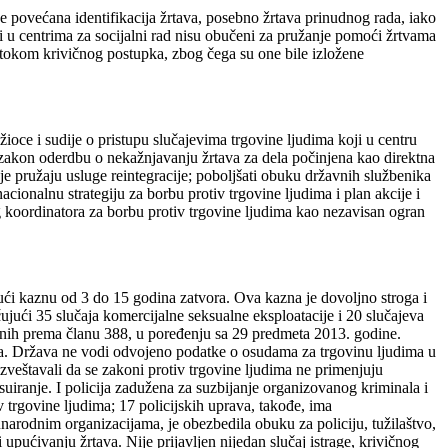
e povećana identifikacija žrtava, posebno žrtava prinudnog rada, iako
ni u centrima za socijalni rad nisu obučeni za pružanje pomoći žrtvama
u tokom krivičnog postupka, zbog čega su one bile izložene
žioce i sudije o pristupu slučajevima trgovine ljudima koji u centru
 u zakon oderdbu o nekažnjavanju žrtava za dela počinjena kao direktna
je pružaju usluge reintegracije; poboljšati obuku državnih službenika
acionalnu strategiju za borbu protiv trgovine ljudima i plan akcije i
g koordinatora za borbu protiv trgovine ljudima kao nezavisan ogran
ući kaznu od 3 do 15 godina zatvora. Ova kazna je dovoljno stroga i
ujući 35 slučaja komercijalne seksualne eksploatacije i 20 slučajeva
enih prema članu 388, u poređenju sa 29 predmeta 2013. godine.
ora. Država ne vodi odvojeno podatke o osudama za trgovinu ljudima u
izveštavali da se zakoni protiv trgovine ljudima ne primenjuju
uiranje. I policija zadužena za suzbijanje organizovanog kriminala i
v trgovine ljudima; 17 policijskih uprava, takođe, ima
unarodnim organizacijama, je obezbedila obuku za policiju, tužilaštvo,
 upućivanju žrtava. Nije prijavljen nijedan slučaj istrage, krivičnog