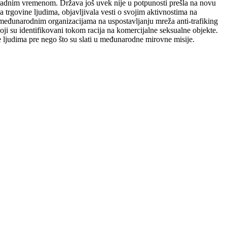
im radnim vremenom. Država još uvek nije u potpunosti prešla na novu
a trgovine ljudima, objavljivala vesti o svojim aktivnostima na
i međunarodnim organizacijama na uspostavljanju mreža anti-trafiking
ji su identifikovani tokom racija na komercijalne seksualne objekte.
 ljudima pre nego što su slati u međunarodne mirovne misije.