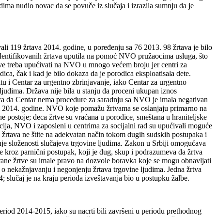
dima nudio novac da se povuče iz slučaja i izrazila sumnju da je
ovali 119 žrtava 2014. godine, u poređenju sa 76 2013. 98 žrtava je bilo
19 identifikovanih žrtava uputila na pomoć NVO pružaocima usluga, što
tve treba upućivati na NVO u mnogo većem broju jer centri za
ica, čak i kad je bilo dokaza da je porodica eksploatisala dete.
itu i Centar za urgentno zbrinjavanje, iako Centar za urgentno
ljudima. Država nije bila u stanju da proceni ukupan iznos
enica da Centar nema procedure za saradnju sa NVO je imala negativan
om 2014. godine. NVO koje pomažu žrtvama se oslanjaju primarno na
ne postoje; deca žrtve su vraćana u porodice, smeštana u hraniteljske
licija, NVO i zaposleni u centrima za socijalni rad su upućivali moguće
a žrtava ne štite na adekvatan način tokom dugih sudskih postupaka i
vanje složenosti slučajeva trgovine ljudima. Zakon u Srbiji omogućava
e kroz parnični postupak, koji je dug, skup i podrazumeva da žrtva
rane žrtve su imale pravo na dozvole boravka koje se mogu obnavljati
o nekažnjavanju i negonjenju žrtava trgovine ljudima. Jedna žrtva
; slučaj je na kraju perioda izveštavanja bio u postupku žalbe.
period 2014-2015, iako su nacrti bili završeni u periodu prethodnog