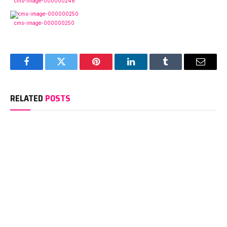
cms-image-000000248
cms-image-000000250
Facebook
Twitter
Pinterest
LinkedIn
Tumblr
Email
RELATED
POSTS