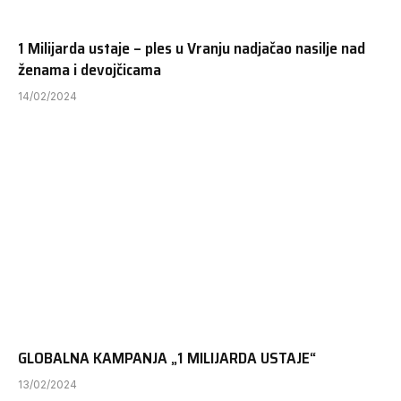
1 Milijarda ustaje – ples u Vranju nadjačao nasilje nad
ženama i devojčicama
14/02/2024
GLOBALNA KAMPANJA „1 MILIJARDA USTAJE“
13/02/2024