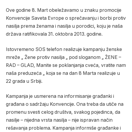
Ove godine 8. Mart obeležavamo u znaku promocije
Konvencije Saveta Evrope o sprečavanju i borbi protiv
nasilja prema ženama i nasilja u porodici, koju je naša
država ratifikovala 31. oktobra 2013. godine.
Istovremeno SOS telefon realizuje kampanju ženske
mreže „ Žene protiv nasilja „ pod sloganom „ ŽENE –
RAD – GLAD, Manite se poklanjanja cveća, vratite nam
naša preduzeća „ koja se na dan 8 Marta realizuje u
22 grada u Srbiji.
Kampanja je usmerena na informisanje građanki i
građana o sadržaju Konvencije. Ona treba da utiče na
promenu svesti celog društva, svakog pojedinca, da
nasilje – nijedna vrsta nasilja – nije ispravan način
rešavanja problema. Kampanja informiše građanke i