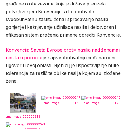
građane o obavezama koje je država preuzela
potvrđivanjem Konvencije, a to obuhvata
sveobuhvatnu zaštitu žena i sprečavanje nasilja,
gonjenje i kažnjavanje učinilaca nasilja i delotvoran i
efikasan sistem praćenja primene odredbi Konvencije.
Konvencija Saveta Evrope protiv nasilja nad ženama i
nasilja u porodici
je najsveobuhvatniji međunarodni
ugovor u ovoj oblasti. Njen cilj je uspostavljanje nulte
tolerancije za različite oblike nasilja kojem su izložene
žene.
cms-image-000000247
cms-image-000000249
cms-image-000000246