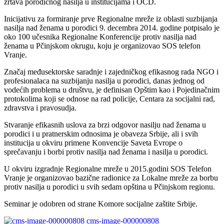
žrtava porodičnog nasilja u institucijama i OCD.
Inicijativu za formiranje prve Regionalne mreže iz oblasti suzbijanja
nasilja nad ženama u porodici 9. decembra 2014. godine potpisalo je
oko 100 učesnika Regionalne Konferencije protiv nasilja nad
ženama u Pčinjskom okrugu, koju je organizovao SOS telefon
Vranje.
Značaj međusektorske saradnje i zajedničkog efikasnog rada NGO i
profesionalaca na suzbijanju nasilja u porodici, danas jednog od
vodećih problema u društvu, je definisan Opštim kao i Pojedinačnim
protokolima koji se odnose na rad policije, Centara za socijalni rad,
zdravstva i pravosudja.
Stvaranje efikasnih uslova za brzi odgovor nasilju nad ženama u
porodici i u pratnerskim odnosima je obaveza Srbije, ali i svih
institucija u okviru primene Konvencije Saveta Evrope o
sprečavanju i borbi protiv nasilja nad ženama i nasilja u porodici.
U okviru izgradnje Regionalne mreže u 2015.godini SOS Telefon
Vranje je organizovao bazične radionice za Lokalne mreže za borbu
protiv nasilja u porodici u svih sedam opština u Pčinjskom regionu.
Seminar je odobren od strane Komore socijalne zaštite Srbije.
cms-image-000000808