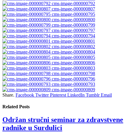
cms-image-000000792
cms-image-000000807
cms-image-000000795
cms-image-000000800
cms-image-000000799
cms-image-000000797
cms-image-000000794
cms-image-000000801
cms-image-000000802
cms-image-000000804
cms-image-000000805
cms-image-000000806
cms-image-000000803
cms-image-000000798
cms-image-000000796
cms-image-000000793
cms-image-000000809
Share.
Facebook
Twitter
Pinterest
LinkedIn
Tumblr
Email
Related
Posts
Održan stručni seminar za zdravstvene
radnike u Surdulici