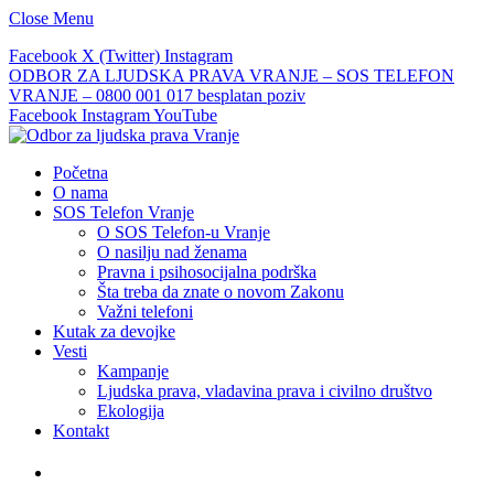
Close Menu
Facebook
X (Twitter)
Instagram
ODBOR ZA LJUDSKA PRAVA VRANJE – SOS TELEFON
VRANJE – 0800 001 017 besplatan poziv
Facebook
Instagram
YouTube
Početna
O nama
SOS Telefon Vranje
O SOS Telefon-u Vranje
O nasilju nad ženama
Pravna i psihosocijalna podrška
Šta treba da znate o novom Zakonu
Važni telefoni
Kutak za devojke
Vesti
Kampanje
Ljudska prava, vladavina prava i civilno društvo
Ekologija
Kontakt