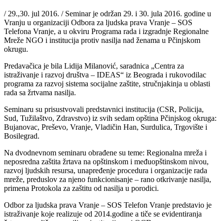
/ 29.,30. jul 2016. / Seminar je održan 29. i 30. jula 2016. godine u
Vranju u organizaciji Odbora za ljudska prava Vranje – SOS
Telefona Vranje, a u okviru Programa rada i izgradnje Regionalne
Mreže NGO i institucija protiv nasilja nad ženama u Pčinjskom
okrugu.
Predavačica je bila Lidija Milanović, saradnica „Centra za
istraživanje i razvoj društva – IDEAS“ iz Beograda i rukovodilac
programa za razvoj sistema socijalne zaštite, stručnjakinja u oblasti
rada sa žrtvama nasilja.
Seminaru su prisustvovali predstavnici institucija (CSR, Policija,
Sud, Tužilaštvo, Zdravstvo) iz svih sedam opština Pčinjskog okruga:
Bujanovac, Preševo, Vranje, Vladičin Han, Surdulica, Trgovište i
Bosilegrad.
Na dvodnevnom seminaru obrađene su teme: Regionalna mreža i
neposredna zaštita žrtava na opštinskom i međuopštinskom nivou,
razvoj ljudskih resursa, unapređenje procedura i organizacije rada
mreže, preduslov za njeno funkcionisanje – rano otkrivanje nasilja,
primena Protokola za zaštitu od nasilja u porodici.
Odbor za ljudska prava Vranje – SOS Telefon Vranje predstavio je
istraživanje koje realizuje od 2014.godine a tiče se evidentiranja