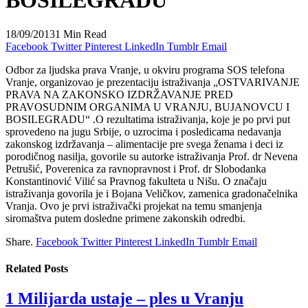
BOSILEGRADU“
18/09/2013
1 Min Read
Facebook
Twitter
Pinterest
LinkedIn
Tumblr
Email
Odbor za ljudska prava Vranje, u okviru programa SOS telefona
Vranje, organizovao je prezentaciju istraživanja „OSTVARIVANJE
PRAVA NA ZAKONSKO IZDRŽAVANJE PRED
PRAVOSUDNIM ORGANIMA U VRANJU, BUJANOVCU I
BOSILEGRADU“ .O rezultatima istraživanja, koje je po prvi put
sprovedeno na jugu Srbije, o uzrocima i posledicama nedavanja
zakonskog izdržavanja – alimentacije pre svega ženama i deci iz
porodičnog nasilja, govorile su autorke istraživanja Prof. dr Nevena
Petrušić, Poverenica za ravnopravnost i Prof. dr Slobodanka
Konstantinović Vilić sa Pravnog fakulteta u Nišu. O značaju
istraživanja govorila je i Bojana Veličkov, zamenica gradonačelnika
Vranja. Ovo je prvi istraživački projekat na temu smanjenja
siromaštva putem dosledne primene zakonskih odredbi.
Share.
Facebook
Twitter
Pinterest
LinkedIn
Tumblr
Email
Related
Posts
1 Milijarda ustaje – ples u Vranju