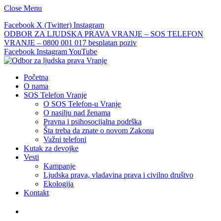
Close Menu
Facebook
X (Twitter)
Instagram
ODBOR ZA LJUDSKA PRAVA VRANJE – SOS TELEFON
VRANJE – 0800 001 017 besplatan poziv
Facebook
Instagram
YouTube
Početna
O nama
SOS Telefon Vranje
O SOS Telefon-u Vranje
O nasilju nad ženama
Pravna i psihosocijalna podrška
Šta treba da znate o novom Zakonu
Važni telefoni
Kutak za devojke
Vesti
Kampanje
Ljudska prava, vladavina prava i civilno društvo
Ekologija
Kontakt