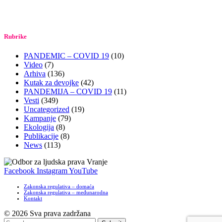
Rubrike
PANDEMIC – COVID 19
(10)
Video
(7)
Arhiva
(136)
Kutak za devojke
(42)
PANDEMIJA – COVID 19
(11)
Vesti
(349)
Uncategorized
(19)
Kampanje
(79)
Ekologija
(8)
Publikacije
(8)
News
(113)
Facebook
Instagram
YouTube
Zakonska regulativa – domaća
Zakonska regulativa – međunarodna
Kontakt
© 2026 Sva prava zadržana