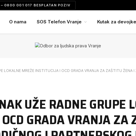
– 0800 001 017 BESPLATAN POZIV
O nama
SOS Telefon Vranje
Kutak za devojk
E LOKALNE MREŽE INSTITUCIJA I OCD GRADA VRANJA ZA ZAŠTITU ŽENA 
NAK UŽE RADNE GRUPE 
I OCD GRADA VRANJA ZA 
ODIČNOG I PARTNERSKOG 