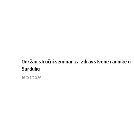
Održan stručni seminar za zdravstvene radnike u
Surdulici
16/04/2026