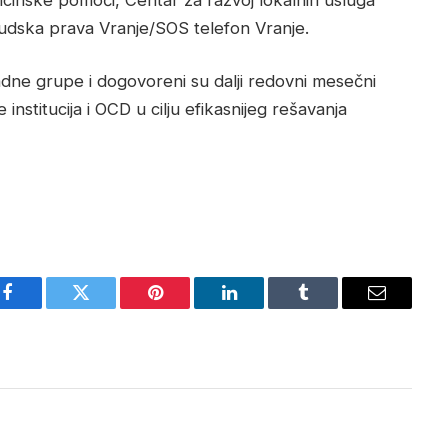
lјudska prava Vranje/SOS telefon Vranje.
adne grupe i dogovoreni su dalji redovni mesečni
 institucija i OCD u cilju efikasnijeg rešavanja
Facebook
Twitter
Pinterest
LinkedIn
Tumblr
Email