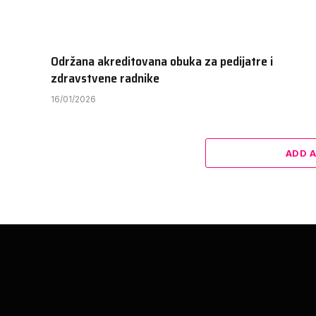
Održana akreditovana obuka za pedijatre i
zdravstvene radnike
16/01/2026
ADD 