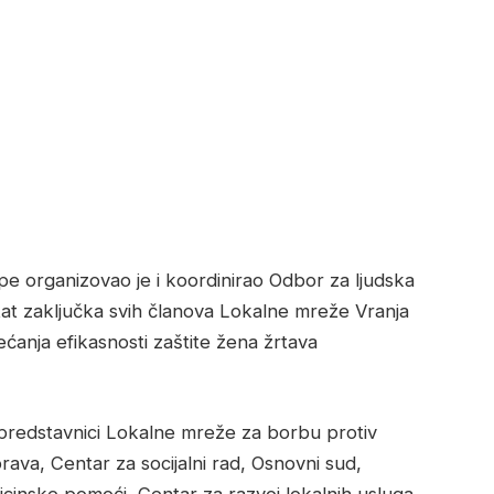
pe organizovao je i koordinirao Odbor za lјudska
tat zaklјučka svih članova Lokalne mreže Vranja
većanja efikasnosti zaštite žena žrtava
predstavnici Lokalne mreže za borbu protiv
prava, Centar za socijalni rad, Osnovni sud,
cinske pomoći, Centar za razvoj lokalnih usluga