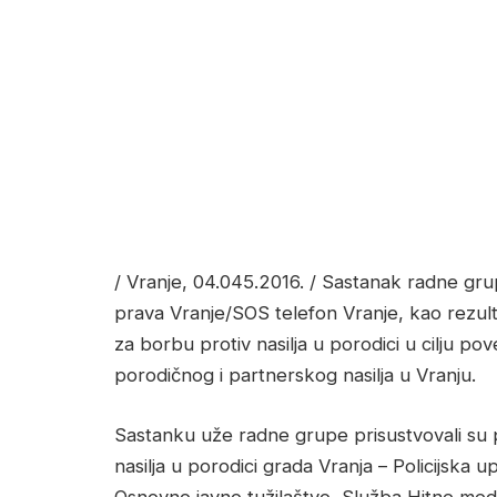
/ Vranje, 04.045.2016. / Sastanak radne gru
prava Vranje/SOS telefon Vranje, kao rezul
za borbu protiv nasilјa u porodici u cilјu po
porodičnog i partnerskog nasilјa u Vranju.
Sastanku uže radne grupe prisustvovali su 
nasilјa u porodici grada Vranja – Policijska u
Osnovno javno tužilaštvo, Služba Hitne medi