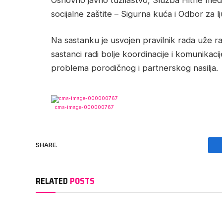
socijalne zaštite – Sigurna kuća i Odbor za 
Na sastanku je usvojen pravilnik rada uže r
sastanci radi bolje koordinacije i komunikacije
problema porodičnog i partnerskog nasilja.
cms-image-000000767
SHARE.
RELATED
POSTS