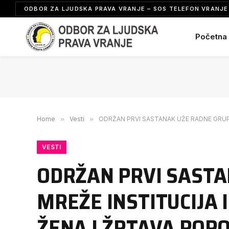
ODBOR ZA LJUDSKA PRAVA VRANJE – SOS TELEFON VRANJE 
Početna
Home
»
Vesti
»
ODRŽAN PRVI SASTANAK UŽE RADNE GRUP
VESTI
ODRŽAN PRVI SASTA
MREŽE INSTITUCIJA 
ŽENA I ŽRTAVA POR