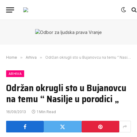
Home
»
Arhiva
»
Održan okrugli sto u Bujanovcu na temu “ Nasilje u porodici „
ARHIVA
Održan okrugli sto u Bujanovcu
na temu “ Nasilje u porodici „
16/09/2013
1 Min Read