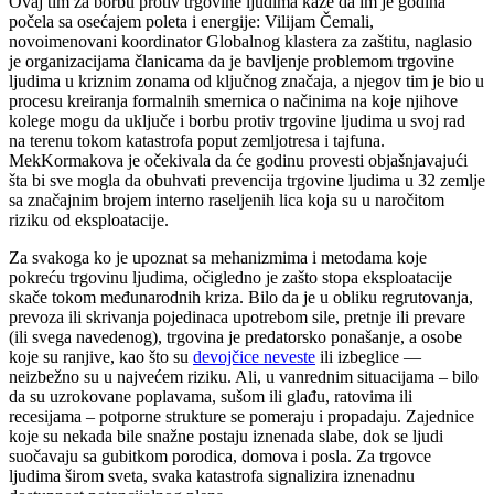
Ovaj tim za borbu protiv trgovine ljudima kaže da im je godina
počela sa osećajem poleta i energije: Vilijam Čemali,
novoimenovani koordinator Globalnog klastera za zaštitu, naglasio
je organizacijama članicama da je bavljenje problemom trgovine
ljudima u kriznim zonama od ključnog značaja, a njegov tim je bio u
procesu kreiranja formalnih smernica o načinima na koje njihove
kolege mogu da uključe i borbu protiv trgovine ljudima u svoj rad
na terenu tokom katastrofa poput zemljotresa i tajfuna.
MekKormakova je očekivala da će godinu provesti objašnjavajući
šta bi sve mogla da obuhvati prevencija trgovine ljudima u 32 zemlje
sa značajnim brojem interno raseljenih lica koja su u naročitom
riziku od eksploatacije.
Za svakoga ko je upoznat sa mehanizmima i metodama koje
pokreću trgovinu ljudima, očigledno je zašto stopa eksploatacije
skače tokom međunarodnih kriza. Bilo da je u obliku regrutovanja,
prevoza ili skrivanja pojedinaca upotrebom sile, pretnje ili prevare
(ili svega navedenog), trgovina je predatorsko ponašanje, a osobe
koje su ranjive, kao što su
devojčice neveste
ili izbeglice —
neizbežno su u najvećem riziku. Ali, u vanrednim situacijama – bilo
da su uzrokovane poplavama, sušom ili glađu, ratovima ili
recesijama – potporne strukture se pomeraju i propadaju. Zajednice
koje su nekada bile snažne postaju iznenada slabe, dok se ljudi
suočavaju sa gubitkom porodica, domova i posla. Za trgovce
ljudima širom sveta, svaka katastrofa signalizira iznenadnu