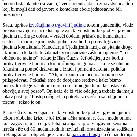
bio nedostatak interesovanja, “već činjenica da su zdravstveni akteri
koji bi mogli dati odgovore o kontekstu ebole jednostavno bili
prezauzeti”.
Sada, uprkos
izveštajima o trgovini ljudima
tokom pandemije, vlade
preusmeravaju resurse dostupne za aktivnosti borbe protiv trgovine
ljudima na druge oblasti – vršeći dodatni pritisak na humanitarni
sektor. U martu je jordanska policija za borbu protiv trgovine
ljudima kontaktirala Kancelariju Ujedinjenih nacija za pitanja droge
i kriminala kako bi tražila nabavku osnovne zaštitne opreme. “To
obično ne radimo”, rekao je Ilias Čatzis, šef odeljenja za borbu
protiv trgovine ljudima i krijumčarenja migranata – koje se obično
fokusira na pomoć državama u izradi i primeni zakona i politika
protiv trgovine ljudima. “Ali, u kriznim vremenima moramo se
prilagođavati. Pokušali smo da dobijemo sredstva kako bismo
podržali kolege zaštitnom opremom i omogućili im da nastave da
obavljaju svoj posao”. On kaže da bi više odeljenja trebalo da imaju
takav pristup. “Postoji očigledna potreba za većom saradnjom na
terenu”, rekao je on.
Pitanje šta zapravo spada u aktivnosti borbe protiv trgovine ljudima
tokom globalne krize je još jedna tačka rasprave, čak i među onima
koji zagovaraju isti cilj. Globalna alijansa protiv trgovine ženama –
mreža više od 80 međunarodnih nevladinih organizacija sa sedištem
u Bangkoku – objavila je 31. marta
na svom blogu
da će pandemija