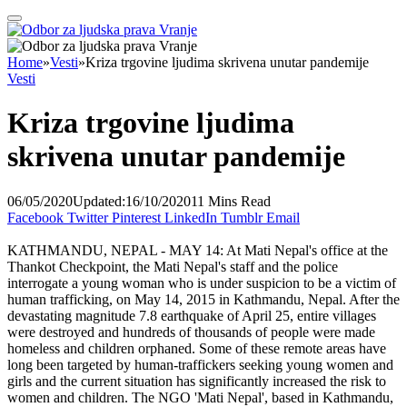
Home
»
Vesti
»
Kriza trgovine ljudima skrivena unutar pandemije
Vesti
Kriza trgovine ljudima
skrivena unutar pandemije
06/05/2020
Updated:
16/10/2020
11 Mins Read
Facebook
Twitter
Pinterest
LinkedIn
Tumblr
Email
KATHMANDU, NEPAL - MAY 14: At Mati Nepal's office at the
Thankot Checkpoint, the Mati Nepal's staff and the police
interrogate a young woman who is under suspicion to be a victim of
human trafficking, on May 14, 2015 in Kathmandu, Nepal. After the
devastating magnitude 7.8 earthquake of April 25, entire villages
were destroyed and hundreds of thousands of people were made
homeless and children orphaned. Some of these remote areas have
long been targeted by human-traffickers seeking young women and
girls and the current situation has significantly increased the risk to
women and children. The NGO 'Mati Nepal', based in Kathmandu,