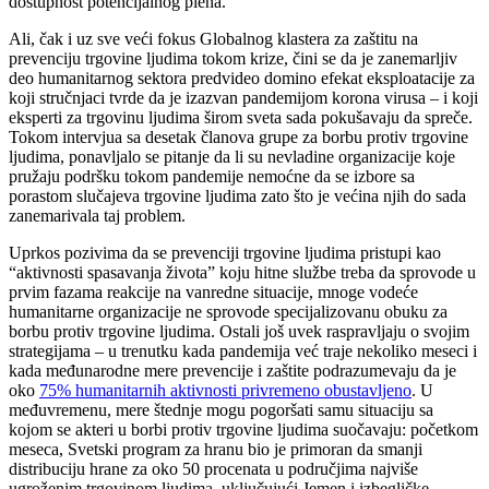
dostupnost potencijalnog plena.
Ali, čak i uz sve veći fokus Globalnog klastera za zaštitu na
prevenciju trgovine ljudima tokom krize, čini se da je zanemarljiv
deo humanitarnog sektora predvideo domino efekat eksploatacije za
koji stručnjaci tvrde da je izazvan pandemijom korona virusa – i koji
eksperti za trgovinu ljudima širom sveta sada pokušavaju da spreče.
Tokom intervjua sa desetak članova grupe za borbu protiv trgovine
ljudima, ponavljalo se pitanje da li su nevladine organizacije koje
pružaju podršku tokom pandemije nemoćne da se izbore sa
porastom slučajeva trgovine ljudima zato što je većina njih do sada
zanemarivala taj problem.
Uprkos pozivima da se prevenciji trgovine ljudima pristupi kao
“aktivnosti spasavanja života” koju hitne službe treba da sprovode u
prvim fazama reakcije na vanredne situacije, mnoge vodeće
humanitarne organizacije ne sprovode specijalizovanu obuku za
borbu protiv trgovine ljudima. Ostali još uvek raspravljaju o svojim
strategijama – u trenutku kada pandemija već traje nekoliko meseci i
kada međunarodne mere prevencije i zaštite podrazumevaju da je
oko
75% humanitarnih aktivnosti privremeno obustavljeno
. U
međuvremenu, mere štednje mogu pogoršati samu situaciju sa
kojom se akteri u borbi protiv trgovine ljudima suočavaju: početkom
meseca, Svetski program za hranu bio je primoran da smanji
distribuciju hrane za oko 50 procenata u područjima najviše
ugroženim trgovinom ljudima, uključujući Jemen i izbegličke