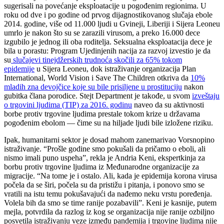
sugerisali na povećanje eksploatacije u pogođenim regionima. U
roku od dve i po godine od prvog dijagnostikovanog slučaja ebole
2014. godine, više od 11.000 ljudi u Gvineji, Liberiji i Sijera Leoneu
umrlo je nakon što su se zarazili virusom, a preko 16.000 dece
izgubilo je jednog ili oba roditelja. Seksualna eksploatacija dece je
bila u porastu: Program Ujedinjenih nacija za razvoj izvestio je da
su
slučajevi tinejdžerskih trudnoća skočili za 65% tokom
epidemije
u Sijera Leoneu, dok istraživanje organizacija Plan
International, World Vision i Save The Children otkriva da
10%
mladih zna devojčice koje su bile prisiljene u prostituciju
nakon
gubitka člana porodice. Stejt Department je takođe, u svom
izveštaju
o trgovini ljudima (TIP) za 2016. godinu
naveo da su aktivnosti
borbe protiv trgovine ljudima prestale tokom krize u državama
pogođenim ebolom — čime su na hiljade ljudi bile izložene riziku.
Ipak, humanitarni sektor je dosad mahom zanemarivao Vorsnopino
istraživanje. “Prošle godine smo pokušali da pričamo o eboli, ali
nismo imali puno uspeha”, rekla je Andria Keni, ekspertkinja za
borbu protiv trgovine ljudima iz Međunarodne organizacije za
migracije. “Na tome je i ostalo. Ali, kada je epidemija korona virusa
počela da se širi, počela su da pristižu i pitanja, i ponovo smo se
vratili na istu temu pokušavajući da nađemo neku vrstu poređenja.
Volela bih da smo se time ranije pozabavili”. Keni je kasnije, putem
mejla, potvrdila da razlog iz kog se organizacija nije ranije ozbiljno
posvetila istraživanju veze između pandemija i trgovine ljudima nije