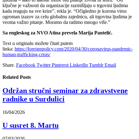
ključne je važnosti da organizacije razmišljaju o trgovini ljudima
kada reaguju na sve krize”, rekla je. “Očigledno je korona virus
ogroman izazov za celu globalnu zajednicu, ali trgovina ljudima je
veoma važno pitanje. Moramo da radimo mnogo više.”
Sa engleskog za NVO Atina prevela Marija Pantelić.
Text u originalu možete čitati putem
linka:
https://foreignpolicy.com/2020/04/30/coronavirus-pandemic-
human-trafficking-crisis/
Share.
Facebook
Twitter
Pinterest
LinkedIn
Tumblr
Email
Related
Posts
Održan stručni seminar za zdravstvene
radnike u Surdulici
16/04/2026
U susret 8. Martu
07/03/2026