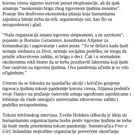
korona virusa sigurno izazvati porast eksploatacije, ali da ipak
smatraju “neiskrenim brigu zbog trgovinom ljudima trenutno”.
Postoje šira društveno-ekonomska pitanja koja humanitarna
zajednica hitnije treba da reši, argumentuju oni, kao što su
nezaposlenost i glad.
“Naša organizacija smatra trgovinu simptomom, a ne uzrokom”,
pojasnio je Borislav Gerasimov, koordinator Alijanse za
komunikaciju i zagovaranje i autor posta. “To se dešava kada ljudi
nemaju sredstava za život, nemaju socijalnu podršku, ne mogu da
priušte zdravstvenu zaštitu, ni brigu o deci. Čak i u normalnim
okolnostima rekli bismo da se treba pozabaviti faktorima koji ljude
čine ranjivim na trgovinu ljudima. Ova pandemija učinila je to vrlo
očiglednim.”
Umesto da se fokusira na spasilačke akcije i krivično gonjenje
trgovaca ljudima tokom pandemije korona virusa, Alijansa podstiče
svoje članice na pružanje osnovnih usluga ugroženim zajednicama i
lobiranje da vlade omoguće univerzalnu zdravstvenu zaštitu i
podršku nezaposlenima.
Tokom telefonskog intervjua, Evelin Holsken odbacila je ideju da
humanitarnim organizacijama borba protiv trgovine ljudima ne treba
da bude među prioritetima tokom pandemije. Suosnivačica
Free a
Girl
, holandske neprofitne organizacije posvećene okončanju