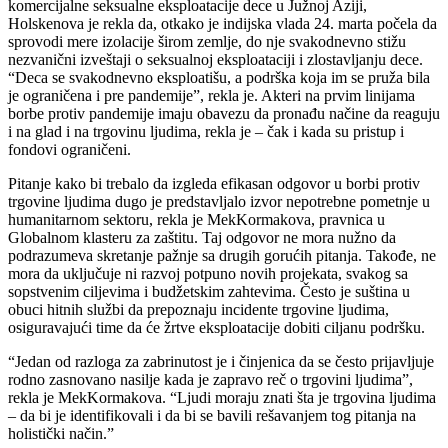
komercijalne seksualne eksploatacije dece u Južnoj Aziji,
Holskenova je rekla da, otkako je indijska vlada 24. marta počela da
sprovodi mere izolacije širom zemlje, do nje svakodnevno stižu
nezvanični izveštaji o seksualnoj eksploataciji i zlostavljanju dece.
“Deca se svakodnevno eksploatišu, a podrška koja im se pruža bila
je ograničena i pre pandemije”, rekla je. Akteri na prvim linijama
borbe protiv pandemije imaju obavezu da pronađu načine da reaguju
i na glad i na trgovinu ljudima, rekla je – čak i kada su pristup i
fondovi ograničeni.
Pitanje kako bi trebalo da izgleda efikasan odgovor u borbi protiv
trgovine ljudima dugo je predstavljalo izvor nepotrebne pometnje u
humanitarnom sektoru, rekla je MekKormakova, pravnica u
Globalnom klasteru za zaštitu. Taj odgovor ne mora nužno da
podrazumeva skretanje pažnje sa drugih gorućih pitanja. Takođe, ne
mora da uključuje ni razvoj potpuno novih projekata, svakog sa
sopstvenim ciljevima i budžetskim zahtevima. Često je suština u
obuci hitnih službi da prepoznaju incidente trgovine ljudima,
osiguravajući time da će žrtve eksploatacije dobiti ciljanu podršku.
“Jedan od razloga za zabrinutost je i činjenica da se često prijavljuje
rodno zasnovano nasilje kada je zapravo reč o trgovini ljudima”,
rekla je MekKormakova. “Ljudi moraju znati šta je trgovina ljudima
– da bi je identifikovali i da bi se bavili rešavanjem tog pitanja na
holistički način.”