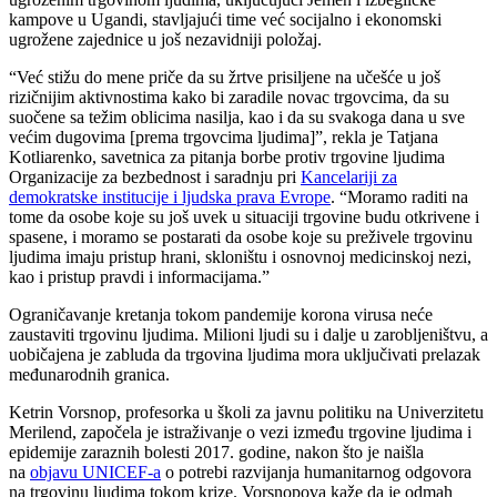
kampove u Ugandi, stavljajući time već socijalno i ekonomski
ugrožene zajednice u još nezavidniji položaj.
“Već stižu do mene priče da su žrtve prisiljene na učešće u još
rizičnijim aktivnostima kako bi zaradile novac trgovcima, da su
suočene sa težim oblicima nasilja, kao i da su svakoga dana u sve
većim dugovima [prema trgovcima ljudima]”, rekla je Tatjana
Kotliarenko, savetnica za pitanja borbe protiv trgovine ljudima
Organizacije za bezbednost i saradnju pri
Kancelariji za
demokratske institucije i ljudska prava Evrope
. “Moramo raditi na
tome da osobe koje su još uvek u situaciji trgovine budu otkrivene i
spasene, i moramo se postarati da osobe koje su preživele trgovinu
ljudima imaju pristup hrani, skloništu i osnovnoj medicinskoj nezi,
kao i pristup pravdi i informacijama.”
Ograničavanje kretanja tokom pandemije korona virusa neće
zaustaviti trgovinu ljudima. Milioni ljudi su i dalje u zarobljeništvu, a
uobičajena je zabluda da trgovina ljudima mora uključivati prelazak
međunarodnih granica.
Ketrin Vorsnop, profesorka u školi za javnu politiku na Univerzitetu
Merilend, započela je istraživanje o vezi između trgovine ljudima i
epidemije zaraznih bolesti 2017. godine, nakon što je naišla
na
objavu UNICEF-a
o potrebi razvijanja humanitarnog odgovora
na trgovinu ljudima tokom krize. Vorsnopova kaže da je odmah