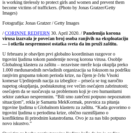
is working tirelessly to protect girls and women and prevent them
become victims of traffickers. (Photo by Jonas Gratzer/Getty
Images)
Fotografija: Jonas Gratzer / Getty Images
/
CORINNE REDFERN
30. April 2020. /
Pandemija korona
virusa izazvala je povećan broj osoba ranjivih na eksploataciju
— i otkrila nespremnost ostatka sveta da im pruži zaštitu.
U februaru je obavljen prvi globalno koordinisan razgovor o
trgovini ljudima tokom pandemije novog korona virusa. Osoblje
Globalnog klastera za zaštitu – nezavisne mreže koja okuplja preko
1.000 međunarodnih nevladinih organizacija sa fokusom na podršku
ranjivim grupama tokom perioda krize, na čijem je čelu Visoki
komesar Ujedinjenih nacija za izbeglice – priseća se tog naročito
napetog okupljanja, podstaknutog sve većim osećajem zabrinutosti;
osećajem da se suočavaju sa problemom koji je ceo humanitarni
sektor zatekao nespremnim. “Bili smo zatečeni potpuno nepoznatom
situacijom”, rekla je Samanta MekKormak, pravnica za pitanja
trgovine ljudima u Globalnom klasteru za zaštitu. “Kada govorimo o
trgovini ljudima u periodima krize, obično razmišljamo o
konfliktima ili prirodnim katastrofama. Ovo je za nas bilo potpuno
novo iskustvo.”