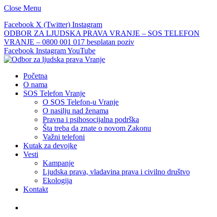
Close Menu
Facebook
X (Twitter)
Instagram
ODBOR ZA LJUDSKA PRAVA VRANJE – SOS TELEFON
VRANJE – 0800 001 017 besplatan poziv
Facebook
Instagram
YouTube
Početna
O nama
SOS Telefon Vranje
O SOS Telefon-u Vranje
O nasilju nad ženama
Pravna i psihosocijalna podrška
Šta treba da znate o novom Zakonu
Važni telefoni
Kutak za devojke
Vesti
Kampanje
Ljudska prava, vladavina prava i civilno društvo
Ekologija
Kontakt