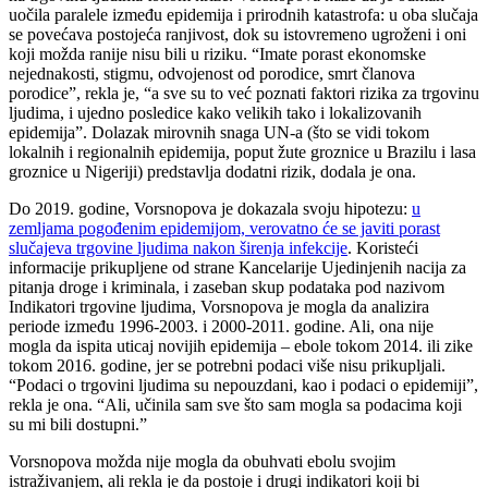
uočila paralele između epidemija i prirodnih katastrofa: u oba slučaja
se povećava postojeća ranjivost, dok su istovremeno ugroženi i oni
koji možda ranije nisu bili u riziku. “Imate porast ekonomske
nejednakosti, stigmu, odvojenost od porodice, smrt članova
porodice”, rekla je, “a sve su to već poznati faktori rizika za trgovinu
ljudima, i ujedno posledice kako velikih tako i lokalizovanih
epidemija”. Dolazak mirovnih snaga UN-a (što se vidi tokom
lokalnih i regionalnih epidemija, poput žute groznice u Brazilu i lasa
groznice u Nigeriji) predstavlja dodatni rizik, dodala je ona.
Do 2019. godine, Vorsnopova je dokazala svoju hipotezu:
u
zemljama pogođenim epidemijom, verovatno će se javiti porast
slučajeva trgovine ljudima nakon širenja infekcije
. Koristeći
informacije prikupljene od strane Kancelarije Ujedinjenih nacija za
pitanja droge i kriminala, i zaseban skup podataka pod nazivom
Indikatori trgovine ljudima, Vorsnopova je mogla da analizira
periode između 1996-2003. i 2000-2011. godine. Ali, ona nije
mogla da ispita uticaj novijih epidemija – ebole tokom 2014. ili zike
tokom 2016. godine, jer se potrebni podaci više nisu prikupljali.
“Podaci o trgovini ljudima su nepouzdani, kao i podaci o epidemiji”,
rekla je ona. “Ali, učinila sam sve što sam mogla sa podacima koji
su mi bili dostupni.”
Vorsnopova možda nije mogla da obuhvati ebolu svojim
istraživanjem, ali rekla je da postoje i drugi indikatori koji bi