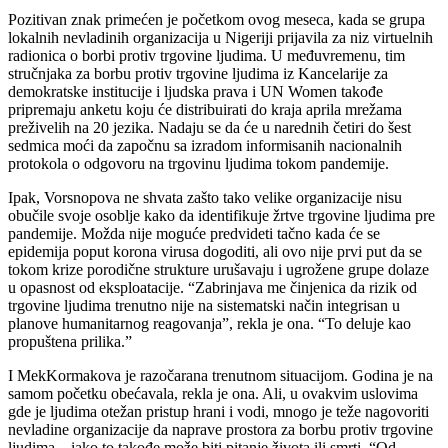
Pozitivan znak primećen je početkom ovog meseca, kada se grupa
lokalnih nevladinih organizacija u Nigeriji prijavila za niz virtuelnih
radionica o borbi protiv trgovine ljudima. U međuvremenu, tim
stručnjaka za borbu protiv trgovine ljudima iz Kancelarije za
demokratske institucije i ljudska prava i UN Women takođe
pripremaju anketu koju će distribuirati do kraja aprila mrežama
preživelih na 20 jezika. Nadaju se da će u narednih četiri do šest
sedmica moći da započnu sa izradom informisanih nacionalnih
protokola o odgovoru na trgovinu ljudima tokom pandemije.
Ipak, Vorsnopova ne shvata zašto tako velike organizacije nisu
obučile svoje osoblje kako da identifikuje žrtve trgovine ljudima pre
pandemije. Možda nije moguće predvideti tačno kada će se
epidemija poput korona virusa dogoditi, ali ovo nije prvi put da se
tokom krize porodične strukture urušavaju i ugrožene grupe dolaze
u opasnost od eksploatacije. “Zabrinjava me činjenica da rizik od
trgovine ljudima trenutno nije na sistematski način integrisan u
planove humanitarnog reagovanja”, rekla je ona. “To deluje kao
propuštena prilika.”
I MekKormakova je razočarana trenutnom situacijom. Godina je na
samom početku obećavala, rekla je ona. Ali, u ovakvim uslovima
gde je ljudima otežan pristup hrani i vodi, mnogo je teže nagovoriti
nevladine organizacije da naprave prostora za borbu protiv trgovine
ljudima – iako to takođe može biti pitanje života ili smrti. “Od