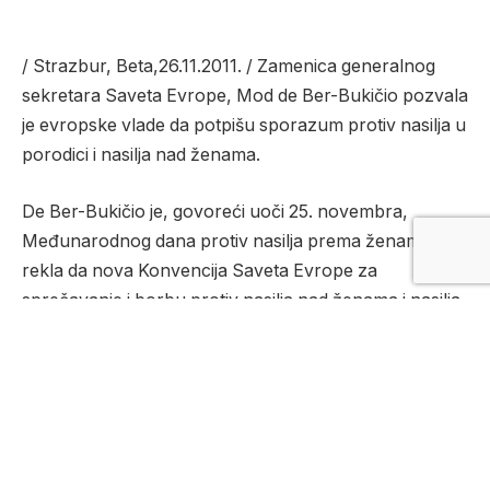
/ Strazbur, Beta,26.11.2011. / Zamenica generalnog
sekretara Saveta Evrope, Mod de Ber-Bukičio pozvala
je evropske vlade da potpišu sporazum protiv nasilja u
porodici i nasilja nad ženama.
De Ber-Bukičio je, govoreći uoči 25. novembra,
Međunarodnog dana protiv nasilja prema ženama,
rekla da nova Konvencija Saveta Evrope za
sprečavanje i borbu protiv nasilja nad ženama i nasilja
u porodici ima potencijal da napravi značajnu razliku u
životima miliona žena.
„Nasilje nad ženama, u bilo kojoj od mnogobrojnih
formi, zaprepašćujuće je kršenje ljudskih prava. To je
brutalni, često smrtonosni izraz nejednakosti koju trpi