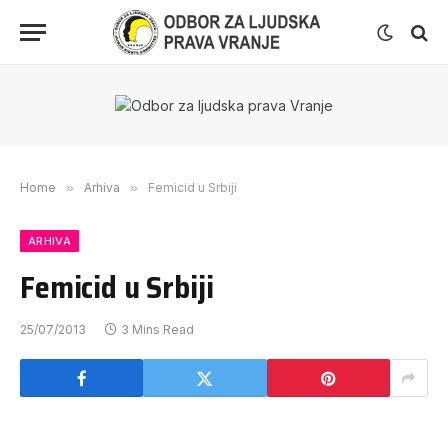
Home
»
Arhiva
»
Femicid u Srbiji
ARHIVA
Femicid u Srbiji
25/07/2013
3 Mins Read