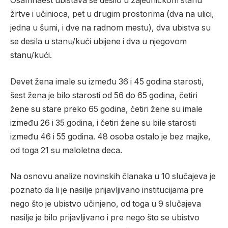
Osamnaest ubistava se desilo u zajedničkom stanu
žrtve i učinioca, pet u drugim prostorima (dva na ulici,
jedna u šumi, i dve na radnom mestu), dva ubistva su
se desila u stanu/kući ubijene i dva u njegovom
stanu/kući.
Devet žena imale su između 36 i 45 godina starosti,
šest žena je bilo starosti od 56 do 65 godina, četiri
žene su stare preko 65 godina, četiri žene su imale
između 26 i 35 godina, i četiri žene su bile starosti
između 46 i 55 godina. 48 osoba ostalo je bez majke,
od toga 21 su maloletna deca.
Na osnovu analize novinskih članaka u 10 slučajeva je
poznato da li je nasilje prijavljivano institucijama pre
nego što je ubistvo učinjeno, od toga u 9 slučajeva
nasilje je bilo prijavljivano i pre nego što se ubistvo