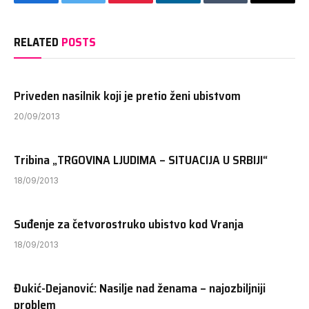
Facebook
Twitter
Pinterest
LinkedIn
Tumblr
Email
RELATED
POSTS
Priveden nasilnik koji je pretio ženi ubistvom
20/09/2013
Tribina „TRGOVINA LJUDIMA – SITUACIJA U SRBIJI“
18/09/2013
Suđenje za četvorostruko ubistvo kod Vranja
18/09/2013
Đukić-Dejanović: Nasilje nad ženama – najozbiljniji
problem