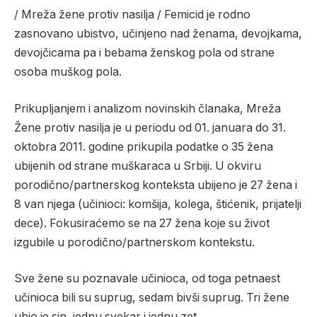
/ Mreža žene protiv nasilja / Femicid je rodno
zasnovano ubistvo, učinjeno nad ženama, devojkama,
devojčicama pa i bebama ženskog pola od strane
osoba muškog pola.
Prikupljanjem i analizom novinskih članaka, Mreža
Žene protiv nasilja je u periodu od 01. januara do 31.
oktobra 2011. godine prikupila podatke o 35 žena
ubijenih od strane muškaraca u Srbiji. U okviru
porodično/partnerskog konteksta ubijeno je 27 žena i
8 van njega (učinioci: komšija, kolega, štićenik, prijatelji
dece). Fokusiraćemo se na 27 žena koje su život
izgubile u porodično/partnerskom kontekstu.
Sve žene su poznavale učinioca, od toga petnaest
učinioca bili su suprug, sedam bivši suprug. Tri žene
ubio je sin, jednu svekar i jednu zet.