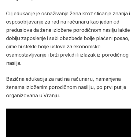
Cilj edukacije je osnaživanje žena kroz sticanje znanja i
osposobljavanje za rad na računaru kao jedan od
preduslova da žene izložene porodičnom nasilju lakše
dobiju zaposlenje i sebi obezbede bolje plaćeni posao,
čime bi stekle bolje uslove za ekonomsko
osamostavljivanje i brži prekid ili izlazak iz porodičnog
nasilja.
Bazična edukacija za rad na računaru, namenjena
ženama izloženim porodičnom nasillju, po prvi put je
organizovana u Vranju.