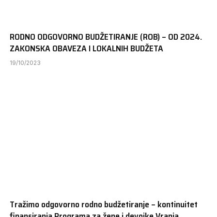
RODNO ODGOVORNO BUDŽETIRANJE (ROB) – OD 2024.
ZAKONSKA OBAVEZA I LOKALNIH BUDŽETA
19/10/2023
Tražimo odgovorno rodno budžetiranje – kontinuitet
finansiranja Programa za žene i devojke Vranja