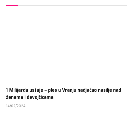
1 Milijarda ustaje – ples u Vranju nadjačao nasilje nad
ženama i devojčicama
14/02/2024