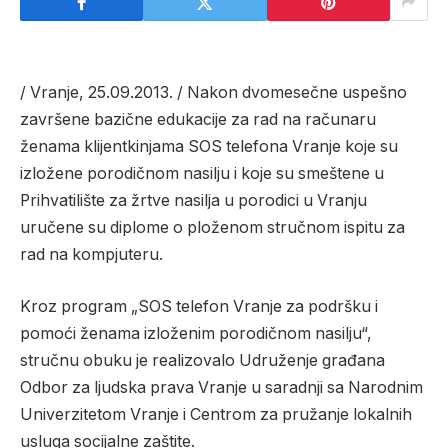
/ Vranje, 25.09.2013. / Nakon dvomesečne uspešno
završene bazične edukacije za rad na računaru
ženama klijentkinjama SOS telefona Vranje koje su
izložene porodičnom nasilju i koje su smeštene u
Prihvatilište za žrtve nasilja u porodici u Vranju
uručene su diplome o ploženom stručnom ispitu za
rad na kompjuteru.
Kroz program „SOS telefon Vranje za podršku i
pomoći ženama izloženim porodičnom nasilju“,
stručnu obuku je realizovalo Udruženje građana
Odbor za ljudska prava Vranje u saradnji sa Narodnim
Univerzitetom Vranje i Centrom za pružanje lokalnih
usluga socijalne zaštite.